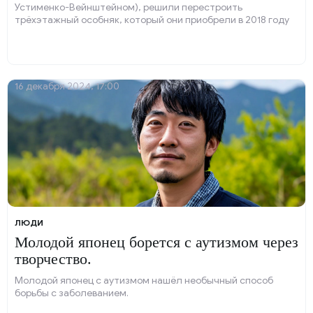
Устименко-Вейнштейном), решили перестроить
трёхэтажный особняк, который они приобрели в 2018 году
за 200 миллионов рублей. Звёздная пара приняла
соответствующее решение неделю назад.
16 декабря 2024, 17:00
ЛЮДИ
Молодой японец борется с аутизмом через
творчество.
Молодой японец с аутизмом нашёл необычный способ
борьбы с заболеванием.