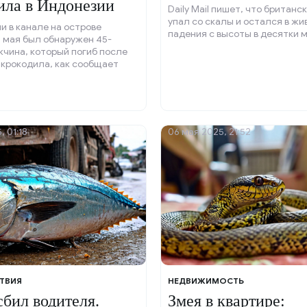
ила в Индонезии
Daily Mail пишет, что британс
упал со скалы и остался в жи
и в канале на острове
падения с высоты в десятки м
 мая был обнаружен 45-
чина, который погиб после
 крокодила, как сообщает
e Star.
, 01:18
06 мая 2025, 21:52
ТВИЯ
НЕДВИЖИМОСТЬ
сбил водителя.
Змея в квартире: