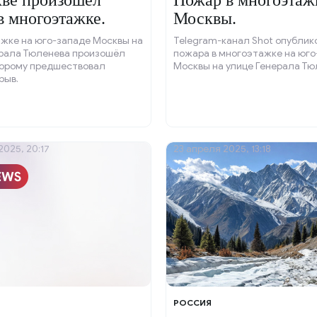
ве произошёл
Пожар в многоэтаж
в многоэтажке.
Москвы.
жке на юго-западе Москвы на
Telegram-канал Shot опублик
ерала Тюленева произошёл
пожара в многоэтажке на юго
торому предшествовал
Москвы на улице Генерала Тю
рыв.
2025, 20:17
23 апреля 2025, 13:18
РОССИЯ