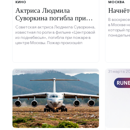
КИНО
МОСКВА
Актриса Людмила
Начнёт
Суворкина погибла при
В воскресе
пожаре.
в Москве н
Советская актриса Людмила Суворкина,
который п
известная по роли в фильме «Центровой
понедельни
из поднебесья», погибла при пожаре в
центре Москвы. Пожар произошёл
вечером в субботу, 5 апреля, в
шестиэтажном доме на улице Лесной.
01 апреля 2025, 07:51
31 марта 20