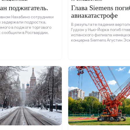
ан поджигатель.
Глава Siemens поги
авиакатастрофе
овном Нахабино сотрудники
и задержали подростка,
В результате падения вертолё
мого в поджоге торгового
Гудзон у Нью-Йорка погиб гла
к сообщили в Росгвардии,
испанского филиала немецко
еловек совершил
концерна Siemens Агустин Эс
й поджог по указанию
ых мошенников, которые
 ему вознаграждение в
0 тысяч рублей.
025, 14:51
06 апреля 2025, 00:18