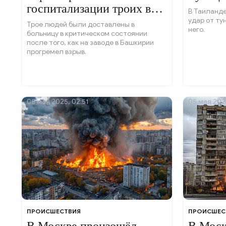
госпитализации троих в
В Таиланде
Башкирии
удар от ту
Трое людей были доставлены в
него.
больницу в критическом состоянии
после того, как на заводе в Башкирии
прогремел взрыв.
05 мая 2025, 02:51
05 мая 2025
ПРОИСШЕСТВИЯ
ПРОИСШЕС