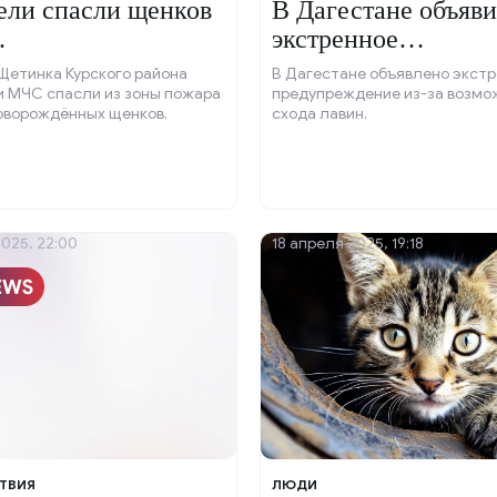
ели спасли щенков
В Дагестане объяв
.
экстренное
предупреждение из
Щетинка Курского района
В Дагестане объявлено экст
лавин.
и МЧС спасли из зоны пожара
предупреждение из-за возмо
оворождённых щенков.
схода лавин.
2025, 22:00
18 апреля 2025, 19:18
ТВИЯ
ЛЮДИ