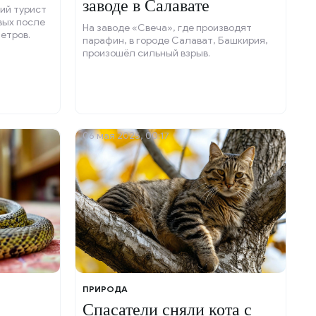
заводе в Салавате
кий турист
вых после
На заводе «Свеча», где производят
етров.
парафин, в городе Салават, Башкирия,
произошёл сильный взрыв.
06 мая 2025, 00:17
ПРИРОДА
Спасатели сняли кота с