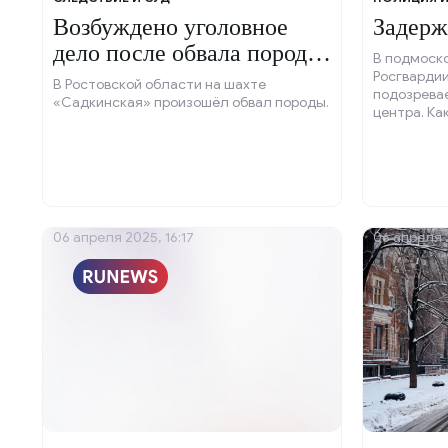
Возбуждено уголовное
Задерж
дело после обвала породы
В подмоск
на шахте.
Росгварди
В Ростовской области на шахте
подозревае
«Садкинская» произошёл обвал породы.
центра. Ка
молодой ч
умышленны
неизвестн
пообещали
размере 25
06 апреля 2025, 16:17
06 апреля 2