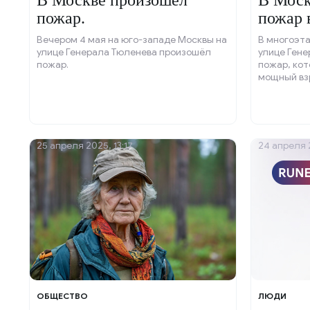
В Москве произошёл
В Моск
пожар.
пожар 
Вечером 4 мая на юго-западе Москвы на
В многоэта
улице Генерала Тюленева произошёл
улице Ген
пожар.
пожар, ко
мощный вз
25 апреля 2025, 13:17
24 апреля 
ОБЩЕСТВО
ЛЮДИ