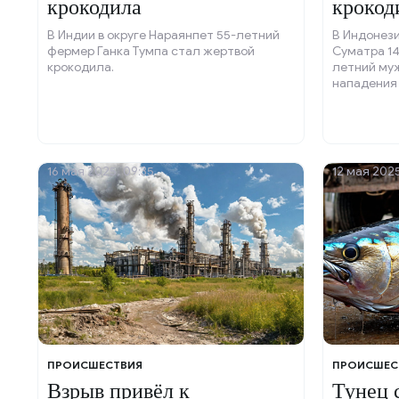
крокодила
крокод
В Индии в округе Нараянпет 55-летний
В Индонези
фермер Ганка Тумпа стал жертвой
Суматра 14
крокодила.
летний муж
нападения
издание Th
16 мая 2025, 09:35
12 мая 2025
ПРОИСШЕСТВИЯ
ПРОИСШЕС
Взрыв привёл к
Тунец 