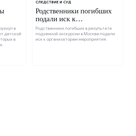
СЛЕДСТВИЕ И СУД
ны
Родственники погибших
подали иск к
организаторам экскурсии.
рухнул в
Родственники погибших в результате
от детской
подземной экскурсии в Москве подали
оторых в
иск к организаторам мероприятия.
и.