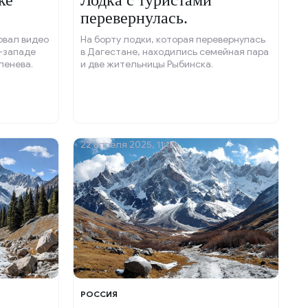
ке
Лодка с туристами
перевернулась.
овал видео
На борту лодки, которая перевернулась
-западе
в Дагестане, находились семейная пара
ленева.
и две жительницы Рыбинска.
22 апреля 2025, 11:18
РОССИЯ