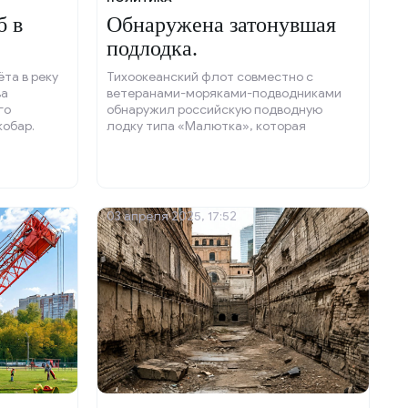
б в
Обнаружена затонувшая
подлодка.
та в реку
Тихоокеанский флот совместно с
ва
ветеранами-моряками-подводниками
го
обнаружил российскую подводную
кобар.
лодку типа «Малютка», которая
затонула во время Великой
Отечественной войны.
03 апреля 2025, 17:52