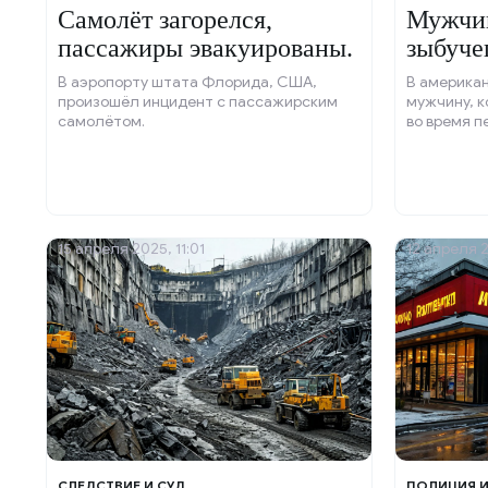
Самолёт загорелся,
Мужчин
пассажиры эвакуированы.
зыбуче
В аэропорту штата Флорида, США,
В америка
произошёл инцидент с пассажирским
мужчину, к
самолётом.
во время п
15 апреля 2025, 11:01
12 апреля 2
СЛЕДСТВИЕ И СУД
ПОЛИЦИЯ 