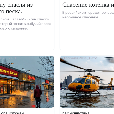
у спасли из
Спасение котёнка и
го песка.
В российском городе произо
необычное спасение.
нском штате Мичиган спасли
оторый попал в зыбучий песок
ервого свидания.
025, 21:51
11 апреля 2025, 03:51
И СПЕЦСЛУЖБЫ
ПРОИСШЕСТВИЯ