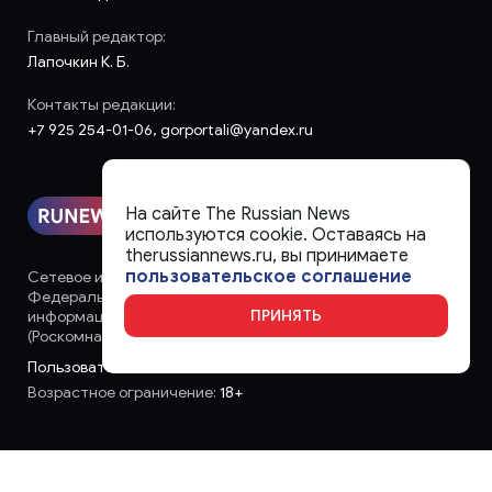
Главный редактор:
Лапочкин К. Б.
Контакты редакции:
+7 925 254-01-06, gorportali@yandex.ru
На сайте The Russian News
используются cookie. Оставаясь на
therussiannews.ru, вы принимаете
пользовательское соглашение
Сетевое издание «runews» (18+) зарегистрировано в
Федеральной службе по надзору в сфере связи,
ПРИНЯТЬ
информационных технологий и массовых коммуникаций
(Роскомнадзор)
Пользовательское соглашение
Возрастное ограничение:
18+
Copyright 2013 - ©
2026 All rights reserved | Сетевое издание
"The Russian News"