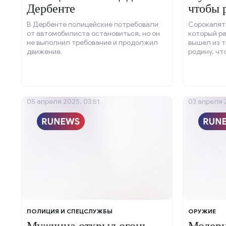
Дербенте
чтобы 
женой.
В Дербенте полицейские потребовали
Сорокапят
от автомобилиста остановиться, но он
который р
не выполнил требование и продолжил
вышел из т
движение.
родину, чт
женой.
05 апреля 2025, 03:51
03 апреля 2
ПОЛИЦИЯ И СПЕЦСЛУЖБЫ
ОРУЖИЕ