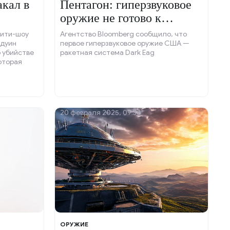
акал в
Пентагон: гиперзвуковое
оружие не готово к
боевым действиям.
лити-шоу
Агентство Bloomberg сообщило, что
лдуин
первое гиперзвуковое оружие США —
б убийстве
ракетная система Dark Eag
оторая
чной
. На
вает лицо
плакать, не
20 февраля 2025, 09:34
ОРУЖИЕ