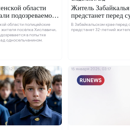
енской области
Житель Забайкалья
али подозреваемого
предстанет перед с
тке расправы.
стрельбу в бывшую
кой области полицейские
В Забайкальском крае перед 
 жителя посёлка Хиславичи,
предстанет 32-летний жител
одозревается в попытке
над односельчанином.
025, 12:18
15 января 2025, 03:17