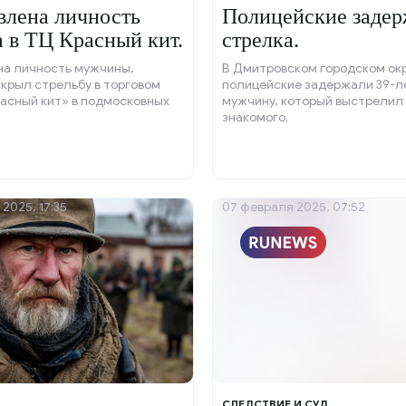
влена личность
Полицейские заде
а в ТЦ Красный кит.
стрелка.
на личность мужчины,
В Дмитровском городском ок
крыл стрельбу в торговом
полицейские задержали 39-л
асный кит» в подмосковных
мужчину, который выстрелил 
знакомого.
2025, 17:35
07 февраля 2025, 07:52
СЛЕДСТВИЕ И СУД