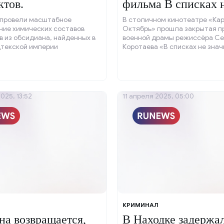
ктов.
фильма В списках 
значился.
 провели масштабное
В столичном кинотеатре «Ка
ние химических составов
Октябрь» прошла закрытая п
 из обсидиана, найденных в
военной драмы режиссёра Се
цтекской империи
Коротаева «В списках не знач
ан.
025, 13:52
11 апреля 2025, 05:00
КРИМИНАЛ
а возвращается,
В Находке задержа