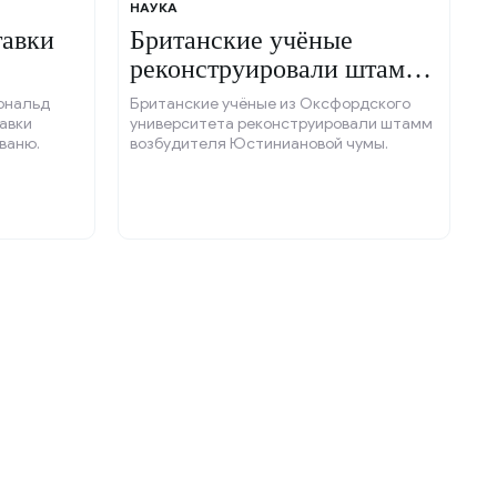
НАУКА
тавки
Британские учёные
реконструировали штамм
чумы.
ональд
Британские учёные из Оксфордского
авки
университета реконструировали штамм
ваню.
возбудителя Юстиниановой чумы.