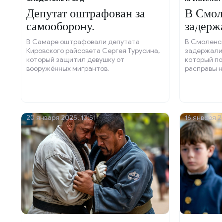
Депутат оштрафован за
В Смол
самооборону.
задерж
в попы
В Самаре оштрафовали депутата
В Смоленс
Кировского райсовета Сергея Турусина,
задержали
который защитил девушку от
который п
вооружённых мигрантов.
расправы 
20 января 2025, 10:51
16 января 2