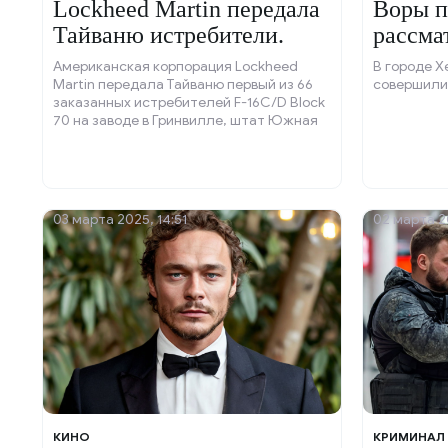
Lockheed Martin передала
Воры п
Тайваню истребители.
рассма
Американская корпорация Lockheed
В городе Х
Martin передала Тайваню первый из 66
совершили
заказанных истребителей F-16C/D Block
70 на заводе в Гринвилле, штат Южная
Каролина.
03 марта 2025, 14:51
02 марта 2
КИНО
КРИМИНАЛ