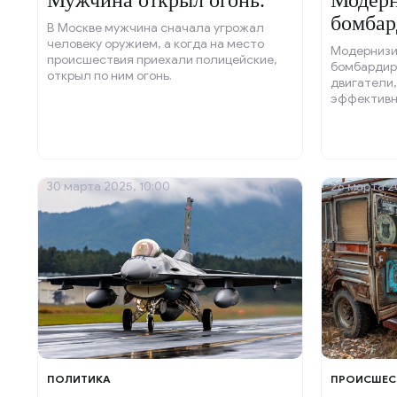
Мужчина открыл огонь.
Модерн
бомбар
В Москве мужчина сначала угрожал
человеку оружием, а когда на место
Модернизи
происшествия приехали полицейские,
бомбардир
открыл по ним огонь.
двигатели,
эффективн
30 марта 2025, 10:00
26 марта 20
ПОЛИТИКА
ПРОИСШЕС