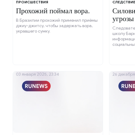
ПРОИСШЕСТВИЯ
СЛЕДСТВИЕ
Прохожий поймал вора.
Силови
угрозы
В Бразилии прохожий применил приёмы
джиу-джитсу, чтобы задержать вора,
Следовател
укравшего сумку.
школу Барн
информаци
социальных
угрожавше
03 января 2025, 23:34
26 декабря 