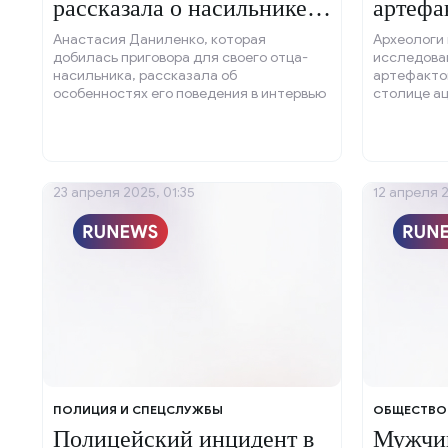
рассказала о насильнике-
артефа
отце.
Анастасия Даниленко, которая
Археологи
добилась приговора для своего отца-
исследова
насильника, рассказала об
артефактов
особенностях его поведения в интервью
столице а
«Ленте.ру». По словам Даниленко, её
Теночтитл
отец часто говорил, что в любом
конфликте мать всегда будет на его
стороне, а она и её сёстры останутся
виноватыми.
23 апреля 2025, 01:35
12 апреля 2
ПОЛИЦИЯ И СПЕЦСЛУЖБЫ
ОБЩЕСТВО
Полицейский инцидент в
Мужчин