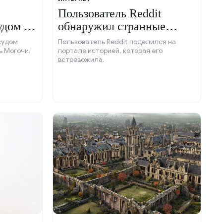
Пользователь Reddit
удом за
обнаружил странные
 жену.
следы.
судом
Пользователь Reddit поделился на
ь Могочи.
портале историей, которая его
встревожила.
14 января 2025, 14:35