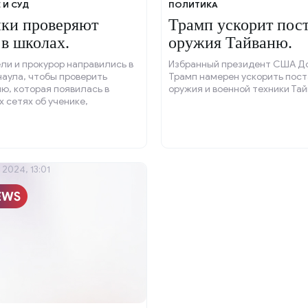
 И СУД
ПОЛИТИКА
ки проверяют
Трамп ускорит пос
 в школах.
оружия Тайваню.
и и прокурор направились в
Избранный президент США Д
аула, чтобы проверить
Трамп намерен ускорить пост
ю, которая появилась в
оружия и военной техники Тай
 сетях об ученике,
м ножом детям.
2024, 13:01