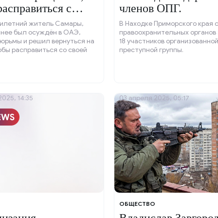
расправиться с
членов ОПГ.
илетний житель Самары,
В Находке Приморского края 
анее был осуждён в ОАЭ,
правоохранительных органов
юрьмы и решил вернуться на
18 участников организованно
обы расправиться со своей
преступной группы.
025, 14:35
03 апреля 2025, 05:17
ОБЩЕСТВО