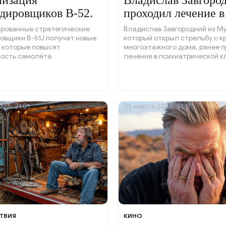
изация
Владислав Завгоро
дировщиков B-52.
проходил лечение в
психиатрической к
рованные стратегические
Владислав Завгородний из М
овщики B-51J получат новые
который открыл стрельбу с 
 которые повысят
многоэтажного дома, ранее 
ость самолёта.
лечение в психиатрической кл
сообщает ТАСС со ссылкой н
представителя оперативных 
региона.
25, 21:01
05 марта 2025, 21:17
ТВИЯ
КИНО