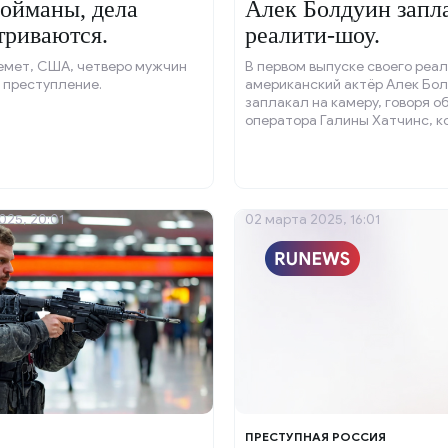
ойманы, дела
Алек Болдуин запл
триваются.
реалити-шоу.
емет, США, четверо мужчин
В первом выпуске своего реа
 преступление.
американский актёр Алек Бо
заплакал на камеру, говоря о
оператора Галины Хатчинс, к
погибла по его вине на съёмо
площадке фильма «Ржавчина»
кадрах видно, как Алек закры
руками, после чего начинает 
сдерживая своих эмоций от
025, 20:01
02 марта 2025, 16:01
болезненной темы.
ПРЕСТУПНАЯ РОССИЯ