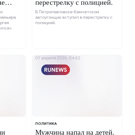
не
перестрелку с полицией.
ро
В Петропавловске-Камчатском
ремьера
автоугонщик вступил в перестрелку с
ргея
полицией.
ился».
07 апреля 2025, 04:52
ПОЛИТИКА
ли
Мужчина напал на детей.