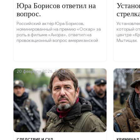
Юра Борисов ответил на
Устано
вопрос.
стрелк
Российский актёр Юра Борисов,
Установле
номинированный на премию «Оскар» за
который от
роль в фильме «Анора», ответил на
центре «Кр
провокационный вопрос американской
Мытищах.
журналистки.
20 февраля 2025, 05:51
12 февраля 
СЛЕДСТВИЕ И СУД
КРИМИНАЛ