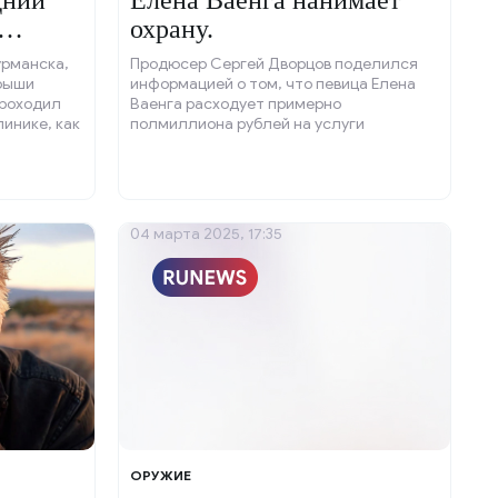
дний
Елена Ваенга нанимает
охрану.
линике.
урманска,
Продюсер Сергей Дворцов поделился
крыши
информацией о том, что певица Елена
проходил
Ваенга расходует примерно
инике, как
полмиллиона рублей на услуги
а
вооружённой охраны.
служб
04 марта 2025, 17:35
ОРУЖИЕ