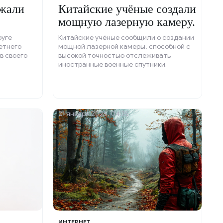
ржали
Китайские учёные создали
мощную лазерную камеру.
руге
Китайские учёные сообщили о создании
етнего
мощной лазерной камеры, способной с
в своего
высокой точностью отслеживать
иностранные военные спутники.
21 января 2025, 04:35
ИНТЕРНЕТ