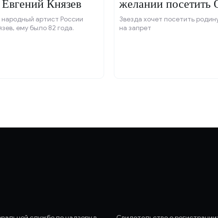
 Евгений Князев
желании посетить 
 народный артист России
Звезда хочет посетить родин
язев, ему было 82 года.
на запрет
еральной службе по надзору в
Свидетельство о регистрации: