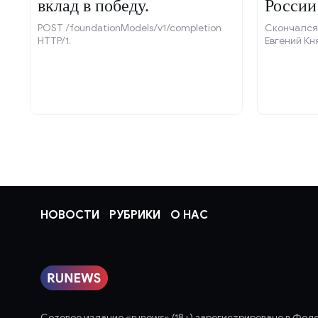
вклад в победу.
России
POST /foundationModels/v1/completion
Скончался
HTTP/1.
Евгений Кн
НОВОСТИ
РУБРИКИ
О НАС
Сетевое издание «runews» (18+) зарегистрировано в Фед