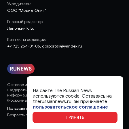
Учредитель:
ООО "Медиа Юнит"
Главный редактор:
Лапочкин К. Б.
Контакты редакции:
+7 925 254-01-06, gorportali@yandex.ru
Сетевое издание «runews» (18+) зарегистрировано в
Федеральной службе по надзору в сфере связи,
На сайте The Russian News
информационных технологий и массовых коммуникаций
используются cookie. Оставаясь на
(Роскомнадзор)
therussiannews.ru, вы принимаете
пользовательское соглашение
Пользовательское соглашение
Возрастное ограничение:
18+
ПРИНЯТЬ