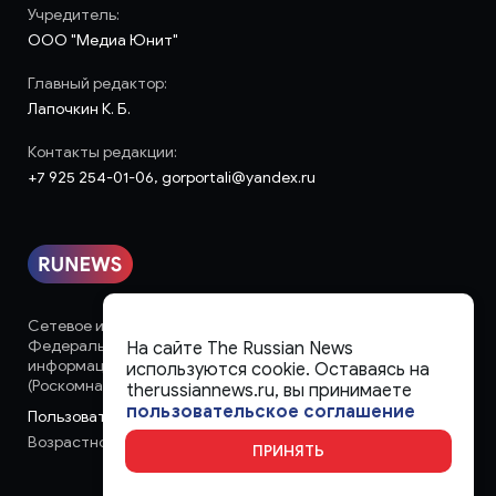
Учредитель:
ООО "Медиа Юнит"
Главный редактор:
Лапочкин К. Б.
Контакты редакции:
+7 925 254-01-06, gorportali@yandex.ru
Сетевое издание «runews» (18+) зарегистрировано в
Федеральной службе по надзору в сфере связи,
На сайте The Russian News
информационных технологий и массовых коммуникаций
используются cookie. Оставаясь на
(Роскомнадзор)
therussiannews.ru, вы принимаете
пользовательское соглашение
Пользовательское соглашение
Возрастное ограничение:
18+
ПРИНЯТЬ