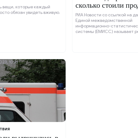
сколько стоили пр
ь вещи, которые каждый
для стола.
осто обязан увидеть вживую.
РИА Новости со ссылкой на д
Единой межведомственной
информационно-статистичес
системы (ЕМИСС) называет р
России с самыми низкими рас
новогодний стол в 2024 году.
023, 10:31
ТВИЯ