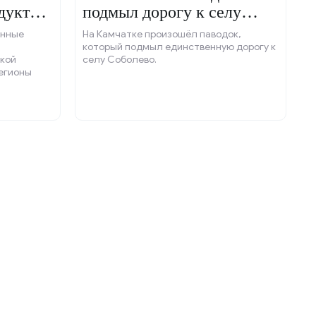
одукты
подмыл дорогу к селу
Соболево
анные
На Камчатке произошёл паводок,
который подмыл единственную дорогу к
кой
селу Соболево.
егионы
ходами на