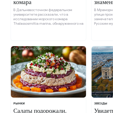
комара
знамен
В Дальневосточном федеральном
В Мраморн
университете рассказали, что в
улице про
исследовании морского комара
замечател
Thalassosmittia marina, обнаруженного на
Русским му
побережье Тихого океана, помимо
специалистов ДВФУ, участвовали их
коллеги из Научного центра
биоразнообразия наземной биоты
Восточной Азии ДВО РАН.
09 декабря 2024, 09:01
08 декабря
РЫНКИ
ЗВЕЗДЫ
Салаты подорожали.
Увидет