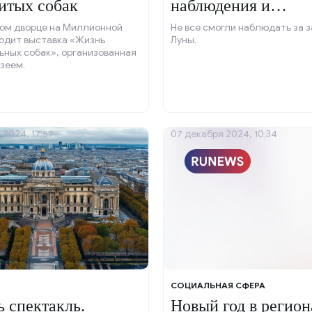
итых собак
наблюдения и
особенности.
ом дворце на Миллионной
Не все смогли наблюдать за 
ходит выставка «Жизнь
Луны.
ьных собак», организованная
зеем.
 2024, 17:57
07 декабря 2024, 10:34
СОЦИАЛЬНАЯ СФЕРА
ь спектакль.
Новый год в регион