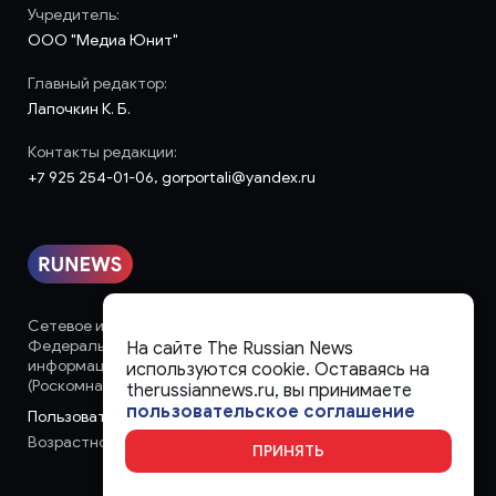
Учредитель:
ООО "Медиа Юнит"
Главный редактор:
Лапочкин К. Б.
Контакты редакции:
+7 925 254-01-06, gorportali@yandex.ru
Сетевое издание «runews» (18+) зарегистрировано в
Федеральной службе по надзору в сфере связи,
На сайте The Russian News
информационных технологий и массовых коммуникаций
используются cookie. Оставаясь на
(Роскомнадзор)
therussiannews.ru, вы принимаете
пользовательское соглашение
Пользовательское соглашение
Возрастное ограничение:
18+
ПРИНЯТЬ