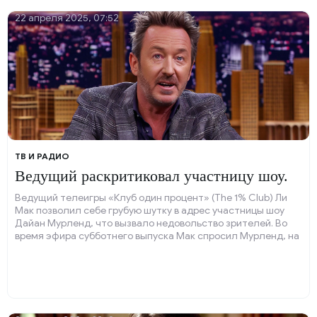
22 апреля 2025, 07:52
ТВ И РАДИО
Ведущий раскритиковал участницу шоу.
Ведущий телеигры «Клуб один процент» (The 1% Club) Ли
Мак позволил себе грубую шутку в адрес участницы шоу
Дайан Мурленд, что вызвало недовольство зрителей. Во
время эфира субботнего выпуска Мак спросил Мурленд, на
что она потратила бы выигрыш, если бы победила.