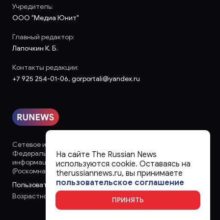
Учредитель:
ООО "Медиа Юнит"
Главный редактор:
Лапочкин К. Б.
Контакты редакции:
+7 925 254-01-06, gorportali@yandex.ru
Сетевое издание «runews» (18+) зарегистрировано в
Федеральной службе по надзору в сфере связи,
На сайте The Russian News
информационных технологий и массовых коммуникаций
используются cookie. Оставаясь на
(Роскомнадзор)
therussiannews.ru, вы принимаете
пользовательское соглашение
Пользовательское соглашение
Возрастное ограничение:
18+
ПРИНЯТЬ