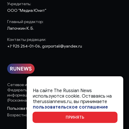
Учредитель:
ООО "Медиа Юнит"
Главный редактор:
Лапочкин К. Б.
Контакты редакции:
+7 925 254-01-06, gorportali@yandex.ru
Сетевое издание «runews» (18+) зарегистрировано в
Федеральной службе по надзору в сфере связи,
На сайте The Russian News
информационных технологий и массовых коммуникаций
используются cookie. Оставаясь на
(Роскомнадзор)
therussiannews.ru, вы принимаете
пользовательское соглашение
Пользовательское соглашение
Возрастное ограничение:
18+
ПРИНЯТЬ