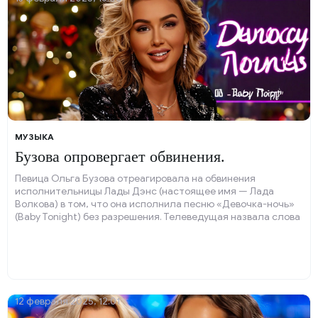
МУЗЫКА
Бузова опровергает обвинения.
Певица Ольга Бузова отреагировала на обвинения
исполнительницы Лады Дэнс (настоящее имя — Лада
Волкова) в том, что она исполнила песню «Девочка-ночь»
(Baby Tonight) без разрешения. Телеведущая назвала слова
коллеги клеветой и опубликовала интервью 2023 года, в
котором Волкова заявляет о том, что Бузовой можно
исполнять вышеупомянутую композицию.
12 февраля 2025, 12:01