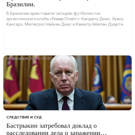
Бразилии.
В Бразилии арестовали четырёх футболисток
аргентинского клуба «Ривер Плейт»: Канделу Диас, Хуану
Кангаро, Милагрос Найкен Диас и Камилу Айелен Дуарте.
16 декабря 2024, 02:51
СЛЕДСТВИЕ И СУД
Бастрыкин затребовал доклад о
расследовании дела о заражении