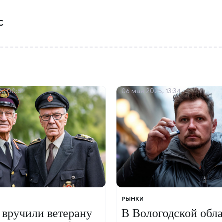
С
5, 00:51
06 мая 2025, 13:34
РЫНКИ
 вручили ветерану
В Вологодской обл