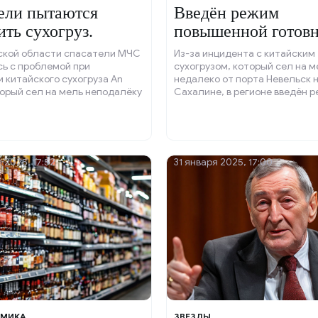
ели пытаются
Введён режим
ить сухогруз.
повышенной готов
из-за инцидента с
ской области спасатели МЧС
Из-за инцидента с китайским
сухогрузом.
ь с проблемой при
сухогрузом, который сел на м
 китайского сухогруза An
недалеко от порта Невельск 
торый сел на мель неподалёку
Сахалине, в регионе введён 
евельск.
повышенной готовности.
 2025, 17:52
31 января 2025, 17:00
МИКА
ЗВЕЗДЫ