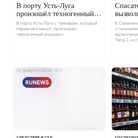
В порту Усть-Луга
Спасат
произошёл техногенный
вызвол
инцидент.
В порту Усть-Луга с танкером, который
В Сахалин
перевозил мазут, произошёл
столкнулис
техногенный инцидент.
вызволении
Yang 2, ко
от порта Н
06 февраля 2025, 12:17
03 февраля
СЛЕДСТВИЕ И СУД
ГОСЭКОНО