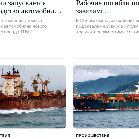
ии запускается
Рабочие погибли п
одство автомобилей
завалами.
 TENET.
е появились первые
В Соликамске двое рабочих о
и автомобилей нового
под завалами рудника и полу
о бренда TENET.
травмы, несовместимые с жи
 2025, 09:01
09 февраля 2025, 03:34
ТВИЯ
ПРОИСШЕСТВИЯ