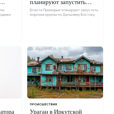
планируют запустить
морские круизы.
яли
Власти Приморья планируют запустить
родажи
морские круизы по Дальнему Востоку.
06 апреля 2025, 07:00
ПРОИСШЕСТВИЯ
атора
Ураган в Иркутской