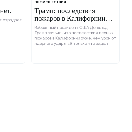
ПРОИСШЕСТВИЯ
нет.
Трамп: последствия
пожаров в Калифорнии
т страдает
хуже ядерного удара.
Избранный президент США Дональд
Трамп заявил, что последствия лесных
пожаров в Калифорнии хуже, чем урон от
ядерного удара. «Я только что видел
несколько скрытых снимков с места
происшествия.