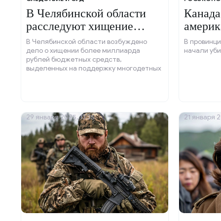
В Челябинской области
Канада
расследуют хищение
америк
бюджетных средств.
В Челябинской области возбуждено
В провинци
дело о хищении более миллиарда
начали уби
рублей бюджетных средств,
выделенных на поддержку многодетных
семей.
29 января 2025, 13:35
21 января 2