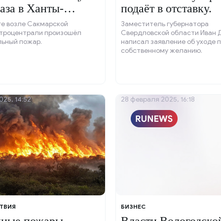
газа в Ханты-
подаёт в отставку.
ске.
ге возле Сакмарской
Заместитель губернатора
троцентрали произошёл
Свердловской области Иван 
льный пожар.
написал заявление об уходе 
собственному желанию.
025, 14:52
28 февраля 2025, 16:18
ТВИЯ
БИЗНЕС