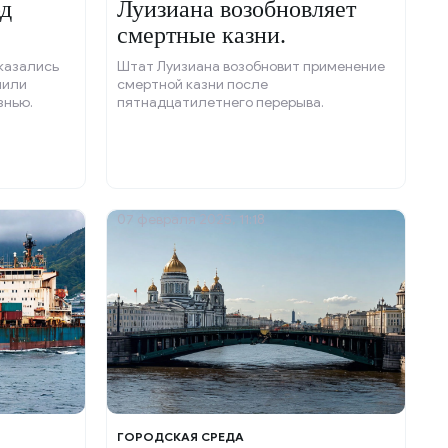
од
Луизиана возобновляет
смертные казни.
казались
Штат Луизиана возобновит применение
чили
смертной казни после
знью.
пятнадцатилетнего перерыва.
07 февраля 2025, 11:18
ГОРОДСКАЯ СРЕДА