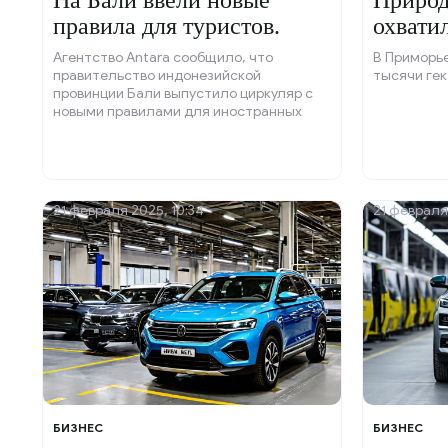
На Бали ввели новые
Приро
правила для туристов.
охвати
Агентство Antara сообщило, что
В Приморь
правительство индонезийской
тысячи гек
провинции Бали выпустило циркуляр с
новыми правилами для иностранных
туристов. Теперь гости острова обязаны
проявлять уважение к культуре и
традициям страны.
21 февраля 2025, 10:34
21 февраля
БИЗНЕС
БИЗНЕС