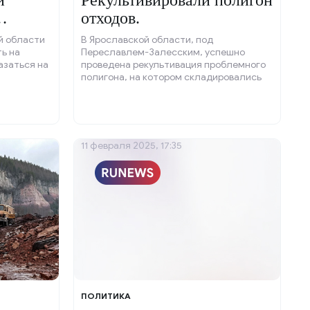
й
Рекультивировали полигон
отходов.
 на
й области
В Ярославской области, под
ь на
Переславлем-Залесским, успешно
азаться на
проведена рекультивация проблемного
полигона, на котором складировались
коммунальные и промышленные отходы.
11 февраля 2025, 17:35
ПОЛИТИКА