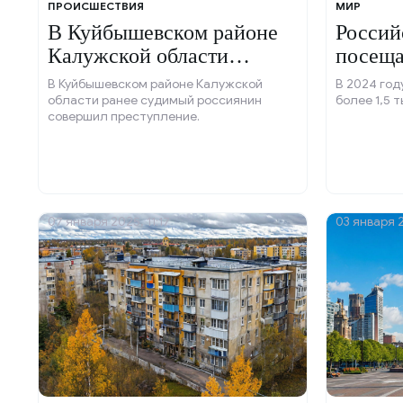
ПРОИСШЕСТВИЯ
МИР
В Куйбышевском районе
Россий
Калужской области
посещ
захвачены заложники.
Корею
В Куйбышевском районе Калужской
В 2024 го
области ранее судимый россиянин
более 1,5 
совершил преступление.
07 января 2025, 11:17
03 января 2