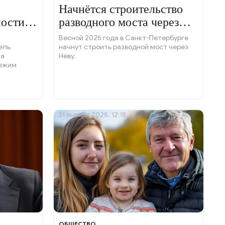
Начнётся строительство
ности
разводного моста через
Неву.
Весной 2025 года в Санкт-Петербурге
ель
начнут строить разводной мост через
на
Неву.
режим
31 января 2025, 12:18
ОБЩЕСТВО