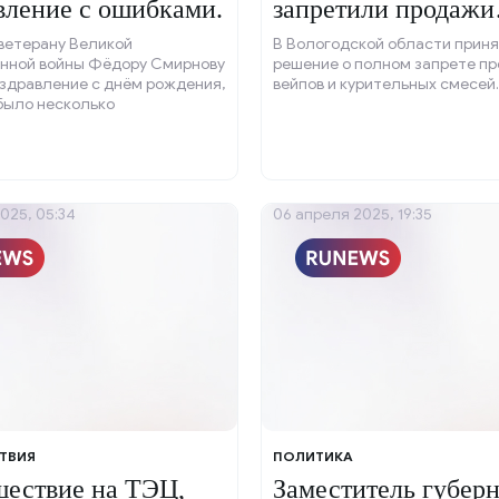
вление с ошибками.
запретили продажи
вейпов.
ветерану Великой
В Вологодской области прин
нной войны Фёдору Смирнову
решение о полном запрете п
оздравление с днём рождения,
вейпов и курительных смесей.
было несколько
еских ошибок.
025, 05:34
06 апреля 2025, 19:35
ТВИЯ
ПОЛИТИКА
ествие на ТЭЦ,
Заместитель губерн