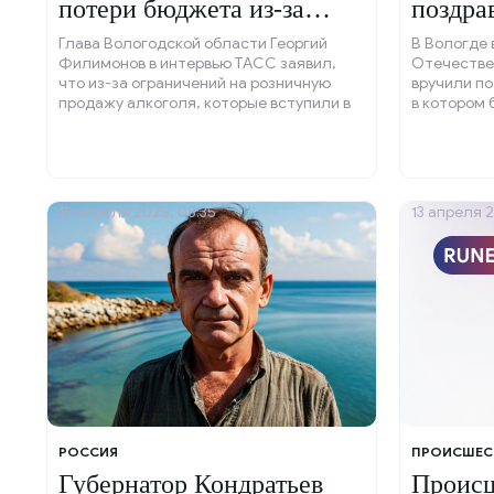
потери бюджета из-за
поздра
ограничений на алкоголь
Глава Вологодской области Георгий
В Вологде 
Филимонов в интервью ТАСС заявил,
Отечестве
что из-за ограничений на розничную
вручили п
продажу алкоголя, которые вступили в
в котором 
силу с 1 марта, бюджет региона
грамматич
недополучит примерно 500 миллионов
рублей ежегодно.
15 апреля 2025, 08:35
13 апреля 2
РОССИЯ
ПРОИСШЕС
Губернатор Кондратьев
Происш