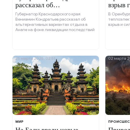
рассказал об
взрыв 
альтернативах отдыха в
Мансий
Губернатор Краснодарского края
В Оренбур
Анапе.
Вениамин Кондратьев рассказал об
теплоэлек
альтернативных вариантах отдыха в
взрыв и си
Анапе на фоне ликвидации последствий
разлива мазута в море.
25 марта 2025, 02:51
02 марта 2
МИР
ПРОИСШЕС