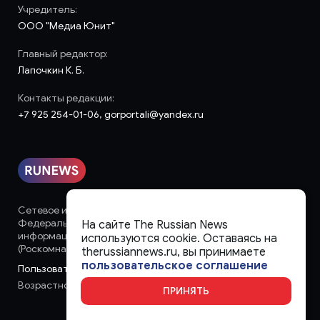
Учредитель:
ООО "Медиа Юнит"
Главный редактор:
Лапочкин К. Б.
Контакты редакции:
+7 925 254-01-06, gorportali@yandex.ru
Сетевое издание «runews» (18+) зарегистрировано в
Федеральной службе по надзору в сфере связи,
На сайте The Russian News
информационных технологий и массовых коммуникаций
используются cookie. Оставаясь на
(Роскомнадзор)
therussiannews.ru, вы принимаете
пользовательское соглашение
Пользовательское соглашение
Возрастное ограничение:
18+
ПРИНЯТЬ