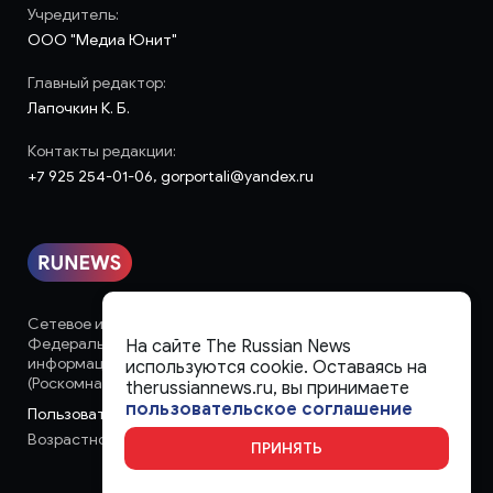
Учредитель:
ООО "Медиа Юнит"
Главный редактор:
Лапочкин К. Б.
Контакты редакции:
+7 925 254-01-06, gorportali@yandex.ru
Сетевое издание «runews» (18+) зарегистрировано в
Федеральной службе по надзору в сфере связи,
На сайте The Russian News
информационных технологий и массовых коммуникаций
используются cookie. Оставаясь на
(Роскомнадзор)
therussiannews.ru, вы принимаете
пользовательское соглашение
Пользовательское соглашение
Возрастное ограничение:
18+
ПРИНЯТЬ