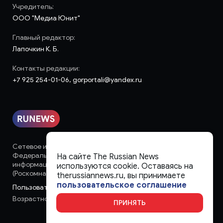
Учредитель:
ООО "Медиа Юнит"
Главный редактор:
Лапочкин К. Б.
Контакты редакции:
+7 925 254-01-06, gorportali@yandex.ru
Сетевое издание «runews» (18+) зарегистрировано в
Федеральной службе по надзору в сфере связи,
На сайте The Russian News
информационных технологий и массовых коммуникаций
используются cookie. Оставаясь на
(Роскомнадзор)
therussiannews.ru, вы принимаете
пользовательское соглашение
Пользовательское соглашение
Возрастное ограничение:
18+
ПРИНЯТЬ