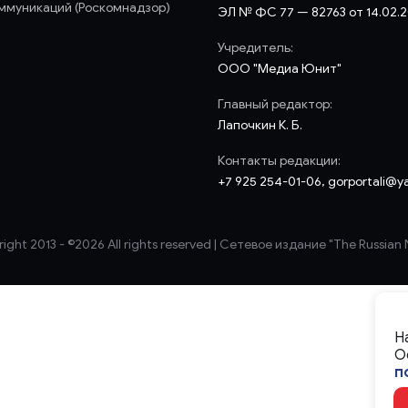
ммуникаций (Роскомнадзор)
ЭЛ № ФС 77 — 82763 от 14.02.
Учредитель:
ООО "Медиа Юнит"
Главный редактор:
Лапочкин К. Б.
Контакты редакции:
+7 925 254-01-06, gorportali@y
ight 2013 - ©
2026 All rights reserved | Сетевое издание "The Russian
Н
О
п