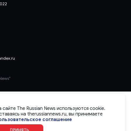
2022
andex.ru
 News"
а сайте The Russian News используются cookie.
ставаясь на therussiannews.ru, вы принимаете
ользовательское соглашение
ПРИНЯТЬ