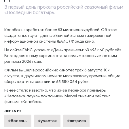
В первый день проката российский сказочный фильм
«Последний богатырь.
Колобок» заработал более 53 миллионов рублей. Об этом
свидетельствуют данные Единой автоматизированной
информационной системы (ЕАИС) Фонда кино.
На сайте ЕАИС указано: «День премьеры: 53 593 560 рублей».
Благодаря этому картина стала самым кассовым летним
релизом 2026 года.
Фильм вышел в российских кинотеатрах 6 августа. К 7
августа, к двум часам ночи по московскому времени, общие
сборы картины составили 65 550 064 рубля.
Ранее стало известно, что из-за переноса премьеры
«Человека-паука» поклонники Marvel снизили рейтинг
фильма «Колобок».
ЛЕНТА РУ
#болезнь
#участок
#актриса