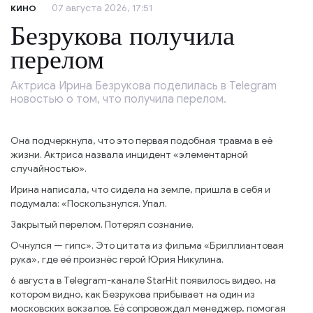
07 августа 2026, 17:51
КИНО
Безрукова получила
перелом
Актриса Ирина Безрукова поделилась в Telegram
новостью о том, что получила перелом.
Она подчеркнула, что это первая подобная травма в её
жизни. Актриса назвала инцидент «элементарной
случайностью».
Ирина написала, что сидела на земле, пришла в себя и
подумала: «Поскользнулся. Упал.
Закрытый перелом. Потерял сознание.
Очнулся — гипс». Это цитата из фильма «Бриллиантовая
рука», где её произнёс герой Юрия Никулина.
6 августа в Telegram-канале StarHit появилось видео, на
котором видно, как Безрукова прибывает на один из
московских вокзалов. Её сопровождал менеджер, помогая