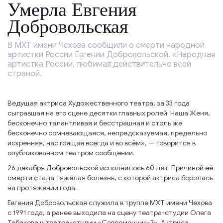
Умерла Евгения
Добровольская
В МХТ имени Чехова сообщили о смерти народной
артистки России Евгении Добровольской. «Народная
артистка России, любимая действительно всей
страной.
Ведущая актриса Художественного театра, за 33 года
сыгравшая на его сцене десятки главных ролей. Наша Женя,
бесконечно талантливая и бесстрашная и столь же
бесконечно сомневающаяся, непредсказуемая, предельно
искренняя, настоящая всегда и во всём», — говорится в
опубликованном театром сообщении.
26 декабря Добровольской исполнилось 60 лет. Причиной её
смерти стала тяжёлая болезнь, с которой актриса боролась
на протяжении года.
Евгения Добровольская служила в труппе МХТ имени Чехова
с 1991 года, а ранее выходила на сцену театра-студии Олега
Табакова и театра-студии «Современник-2». Актриса