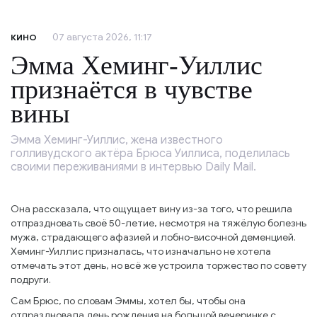
07 августа 2026, 11:17
КИНО
Эмма Хеминг-Уиллис
признаётся в чувстве
вины
Эмма Хеминг-Уиллис, жена известного
голливудского актёра Брюса Уиллиса, поделилась
своими переживаниями в интервью Daily Mail.
Она рассказала, что ощущает вину из-за того, что решила
отпраздновать своё 50-летие, несмотря на тяжёлую болезнь
мужа, страдающего афазией и лобно-височной деменцией.
Хеминг-Уиллис призналась, что изначально не хотела
отмечать этот день, но всё же устроила торжество по совету
подруги.
Сам Брюс, по словам Эммы, хотел бы, чтобы она
отпраздновала день рождения на большой вечеринке с