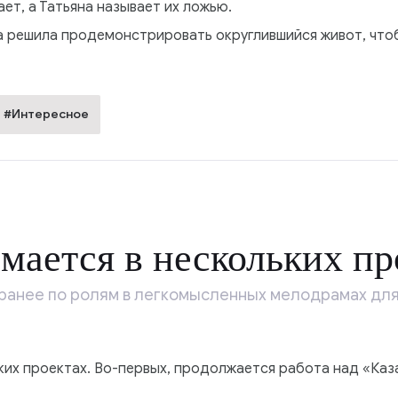
ет, а Татьяна называет их ложью.
на решила продемонстрировать округлившийся живот, чт
#Интересное
мается в нескольких пр
 ранее по ролям в легкомысленных мелодрамах для
ких проектах. Во-первых, продолжается работа над «Каз