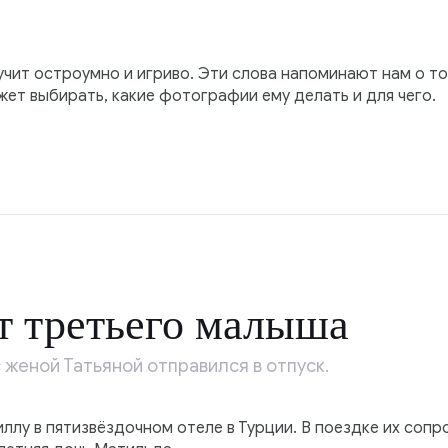
вучит остроумно и игриво. Эти слова напоминают нам о т
ет выбирать, какие фотографии ему делать и для чего.
т третьего малыша
 женой Татьяной отправился в отпуск.
ллу в пятизвёздочном отеле в Турции. В поездке их соп