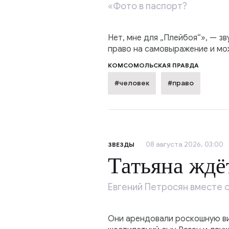
«Фото в паспорт?
Нет, мне для „Плейбоя“», — з
право на самовыражение и мож
КОМСОМОЛЬСКАЯ ПРАВДА
#человек
#право
08 августа 2026, 03:00
ЗВЕЗДЫ
Татьяна ждё
Евгений Петросян вместе с
Они арендовали роскошную ви