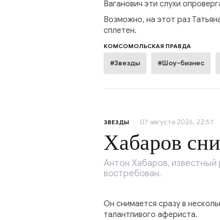
Ваганович эти слухи опроверга
Возможно, на этот раз Татья
сплетен.
КОМСОМОЛЬСКАЯ ПРАВДА
#Звезды
#Шоу-бизнес
07 августа 2026, 22:57
ЗВЕЗДЫ
Хабаров сни
Антон Хабаров, известный
востребован.
Он снимается сразу в несколь
талантливого афериста.