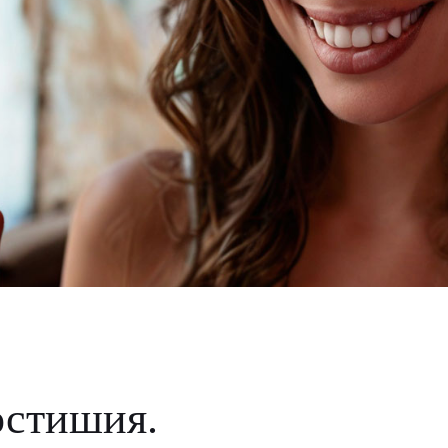
остишия.