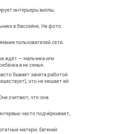
ирует интерьеры виллы,
ьнике в бассейне. На фото
имания пользователей сети.
на ждёт — мальчика или
ребёнка в их семье.
часто бывает занята работой
ешествует), это не мешает ей
Они считают, что она
интервью часто подчёркивает,
огатные матери. Евгений