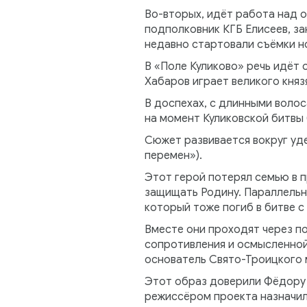
Во-вторых, идёт работа над 
подполковник КГБ Елисеев, за
недавно стартовали съёмки но
В «Поле Куликово» речь идёт 
Хабаров играет великого кня
В доспехах, с длинными воло
на момент Куликовской битвы 
Сюжет развивается вокруг уде
перемен»).
Этот герой потерял семью в 
защищать Родину. Параллельно
который тоже погиб в битве 
Вместе они проходят через по
сопротивления и осмысленной
основатель Свято-Троицкого 
Этот образ доверили Фёдору 
режиссёром проекта назначили