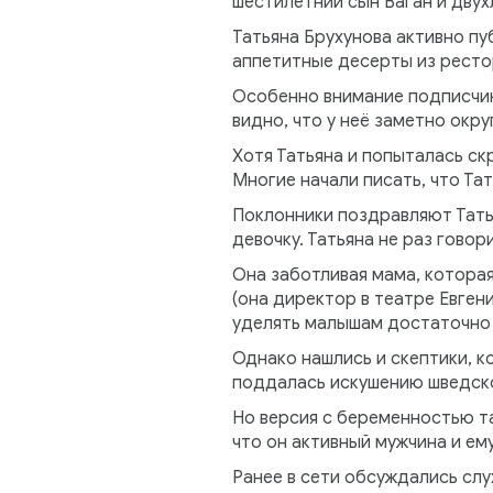
шестилетний сын Ваган и двух
Татьяна Брухунова активно п
аппетитные десерты из рестор
Особенно внимание подписчико
видно, что у неё заметно окру
Хотя Татьяна и попыталась ск
Многие начали писать, что Тат
Поклонники поздравляют Тать
девочку. Татьяна не раз говор
Она заботливая мама, которая
(она директор в театре Евген
уделять малышам достаточно
Однако нашлись и скептики, к
поддалась искушению шведско
Но версия с беременностью та
что он активный мужчина и ем
Ранее в сети обсуждались слу