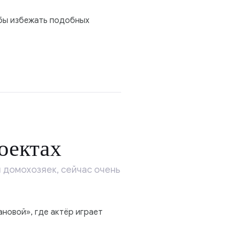
обы избежать подобных
оектах
 домохозяек, сейчас очень
ановой», где актёр играет