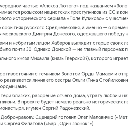
очередной частью «Алекса Лютого» под названием «Золот
нимается розыском нацистских преступников из СС в конц
вого исторического сериала «Поле Куликово» с участием
о событиях русского Средневековья, а именно — о времен
зя московского Дмитрия Донского, одержавшего победу 
сами и небритым лицом Хабаров выглядит старше своих 
было почти 30. Однако Донской — не главный персонаж п
льного князя Михаила (князь Тверской?), которого играе
противостоянии с темником Золотой Орды Мамаем и отпр
 развивается линия его сестры Ольги (Тина Стойилкович
с ордынцами.
тери близких, разорение отчего дома, утрату любви и н
 жизни. В проекте будет немало реально исторических 
монастыря, игумен Сергий Радонежский.
Добронравову. Сценарий готовил Олег Маловичко («Мето
 Сергея Филатова («Бар „Один звонок“»).