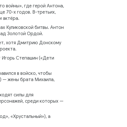
о войны», где герой Антона,
е 70-х годов. В-третьих,
 актёра.
ах Куликовской битвы. Антон
над Золотой Ордой.
лет, хотя Дмитрию Донскому
роекта.
т Игорь Степашин («Дети
авился в войско, чтобы
) — жены брата Михаила,
аходят силы для
персонажей, среди которых —
д», «Хрустальный»), а