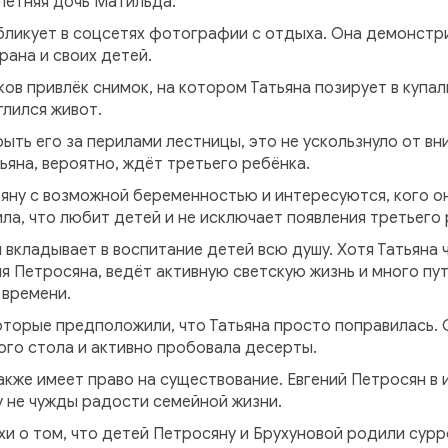
летняя дочь Матильда.
убликует в соцсетях фотографии с отдыха. Она демонстр
ана и своих детей.
в привлёк снимок, на котором Татьяна позирует в купал
глился живот.
рыть его за перилами лестницы, это не ускользнуло от вн
ьяна, вероятно, ждёт третьего ребёнка.
яну с возможной беременностью и интересуются, кого о
ила, что любит детей и не исключает появления третьего 
 вкладывает в воспитание детей всю душу. Хотя Татьяна 
ия Петросяна, ведёт активную светскую жизнь и много пут
 времени.
оторые предположили, что Татьяна просто поправилась. 
го стола и активно пробовала десерты.
кже имеет право на существование. Евгений Петросян в 
у не чужды радости семейной жизни.
хи о том, что детей Петросяну и Брухуновой родили сурр