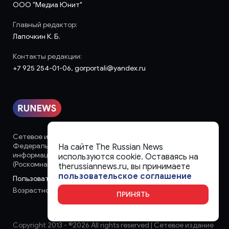
ООО "Медиа Юнит"
Главный редактор:
Лапочкин К. Б.
Контакты редакции:
+7 925 254-01-06, gorportali@yandex.ru
Сетевое издание «runews» (18+) зарегистрировано в
Федеральной службе по надзору в сфере связи,
На сайте The Russian News
информационных технологий и массовых коммуникаций
используются cookie. Оставаясь на
(Роскомнадзор)
therussiannews.ru, вы принимаете
пользовательское соглашение
Пользовательское соглашение
Возрастное ограничение:
18+
ПРИНЯТЬ
Copyright 2013 - ©
2026 All rights reserved | Сетевое издание