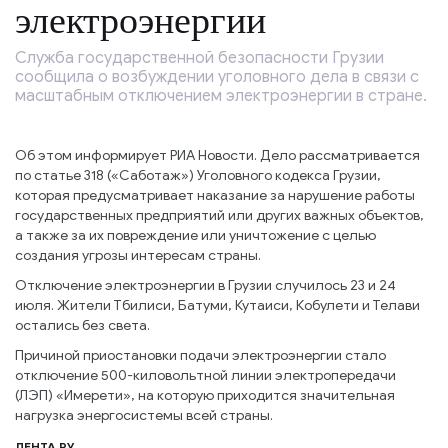
электроэнергии
Служба государственной безопасности Грузии
сообщила о возбуждении уголовного дела в связи с
масштабным отключением электроэнергии в стране.
Об этом информирует РИА Новости. Дело рассматривается
по статье 318 («Саботаж») Уголовного кодекса Грузии,
которая предусматривает наказание за нарушение работы
государственных предприятий или других важных объектов,
а также за их повреждение или уничтожение с целью
создания угрозы интересам страны.
Отключение электроэнергии в Грузии случилось 23 и 24
июля. Жители Тбилиси, Батуми, Кутаиси, Кобулети и Телави
остались без света.
Причиной приостановки подачи электроэнергии стало
отключение 500-киловольтной линии электропередачи
(ЛЭП) «Имерети», на которую приходится значительная
нагрузка энергосистемы всей страны.
ЛЕНТА РУ