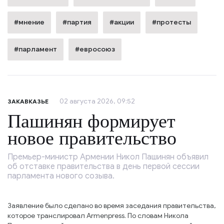
#мнение
#партия
#акции
#протесты
#парламент
#евросоюз
02 августа 2026, 09:52
ЗАКАВКАЗЬЕ
Пашинян формирует
новое правительство
Премьер-министр Армении Никол Пашинян объявил
об отставке правительства в день первой сессии
парламента нового созыва.
Заявление было сделано во время заседания правительства,
которое транслировал Armenpress. По словам Никола