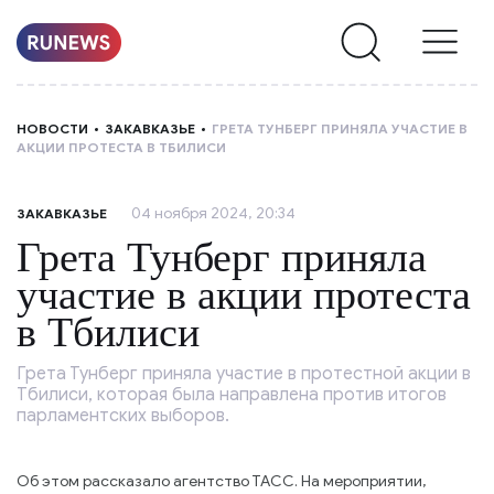
НОВОСТИ
НОВОСТИ
ЗАКАВКАЗЬЕ
ГРЕТА ТУНБЕРГ ПРИНЯЛА УЧАСТИЕ В
АКЦИИ ПРОТЕСТА В ТБИЛИСИ
РУБРИКИ
04 ноября 2024, 20:34
ЗАКАВКАЗЬЕ
О
Грета Тунберг приняла
НАС
участие в акции протеста
в Тбилиси
Грета Тунберг приняла участие в протестной акции в
Тбилиси, которая была направлена против итогов
парламентских выборов.
Об этом рассказало агентство ТАСС. На мероприятии,