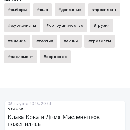
#выборы
#сша
#движение
#президент
#журналисты
#сотрудничество
#грузия
#мнение
#партия
#акции
#протесты
#парламент
#евросоюз
06 августа 2026, 20:34
МУЗЫКА
Клава Кока и Дима Масленников
поженились