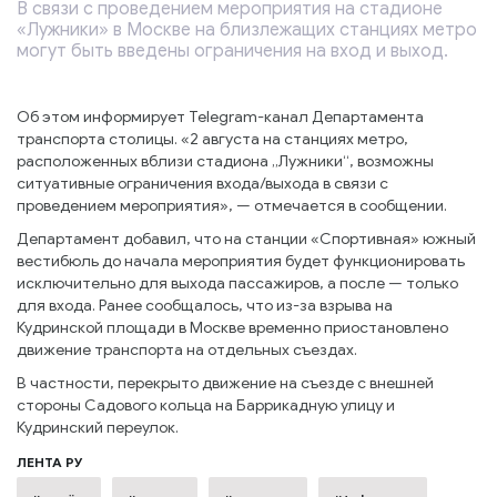
В связи с проведением мероприятия на стадионе
«Лужники» в Москве на близлежащих станциях метро
могут быть введены ограничения на вход и выход.
Об этом информирует Telegram-канал Департамента
транспорта столицы. «2 августа на станциях метро,
расположенных вблизи стадиона „Лужники“, возможны
ситуативные ограничения входа/выхода в связи с
проведением мероприятия», — отмечается в сообщении.
Департамент добавил, что на станции «Спортивная» южный
вестибюль до начала мероприятия будет функционировать
исключительно для выхода пассажиров, а после — только
для входа. Ранее сообщалось, что из-за взрыва на
Кудринской площади в Москве временно приостановлено
движение транспорта на отдельных съездах.
В частности, перекрыто движение на съезде с внешней
стороны Садового кольца на Баррикадную улицу и
Кудринский переулок.
ЛЕНТА РУ