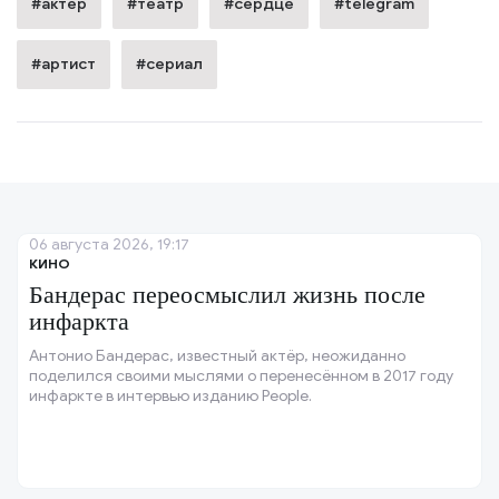
#актёр
#театр
#сердце
#telegram
#артист
#сериал
06 августа 2026, 19:17
КИНО
Бандерас переосмыслил жизнь после
инфаркта
Антонио Бандерас, известный актёр, неожиданно
поделился своими мыслями о перенесённом в 2017 году
инфаркте в интервью изданию People.