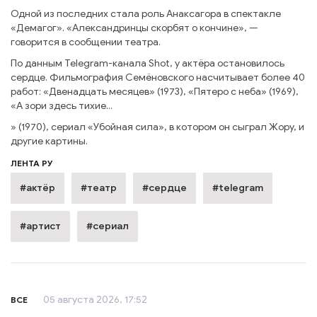
Одной из последних стала роль Анаксагора в спектакле
«Демагог». «Александринцы скорбят о кончине», —
говорится в сообщении театра.
По данным Telegram-канала Shot, у актёра остановилось
сердце. Фильмография Семёновского насчитывает более 40
работ: «Двенадцать месяцев» (1973), «Пятеро с неба» (1969),
«А зори здесь тихие...
» (1970), сериал «Убойная сила», в котором он сыграл Жору, и
другие картины.
ЛЕНТА РУ
#актёр
#театр
#сердце
#telegram
#артист
#сериал
05 августа 2026, 17:52
ВСЕ