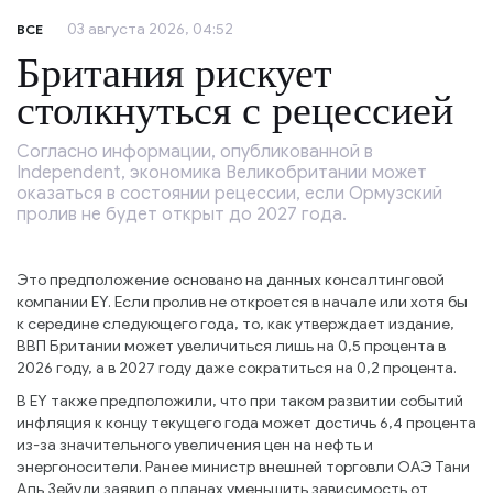
03 августа 2026, 04:52
ВСЕ
Британия рискует
столкнуться с рецессией
Согласно информации, опубликованной в
Independent, экономика Великобритании может
оказаться в состоянии рецессии, если Ормузский
пролив не будет открыт до 2027 года.
Это предположение основано на данных консалтинговой
компании EY. Если пролив не откроется в начале или хотя бы
к середине следующего года, то, как утверждает издание,
ВВП Британии может увеличиться лишь на 0,5 процента в
2026 году, а в 2027 году даже сократиться на 0,2 процента.
В EY также предположили, что при таком развитии событий
инфляция к концу текущего года может достичь 6,4 процента
из-за значительного увеличения цен на нефть и
энергоносители. Ранее министр внешней торговли ОАЭ Тани
Аль Зейуди заявил о планах уменьшить зависимость от