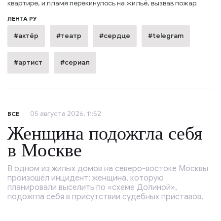
квартире, и пламя перекинулось на жильё, вызвав пожар.
ЛЕНТА РУ
#актёр
#театр
#сердце
#telegram
#артист
#сериал
05 августа 2026, 11:52
ВСЕ
Женщина подожгла себя
в Москве
В одном из жилых домов на северо-востоке Москвы
произошёл инцидент: женщина, которую
планировали выселить по «схеме Долиной»,
подожгла себя в присутствии судебных приставов.