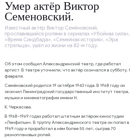
Умер актёр Виктор
Семеновский.
Известный актёр Виктор Семёновский,
прославившийся ролями в сериалах «Убойная сила»,
«Время Синдбада», «Семейная история», «Эра
стрельца», ушёл из жизни на 82-м году.
Об этом сообщил Александринский театр, где работал
артист. В театре уточнили, что актёр скончался в субботу, 1
февраля.
Семёновский родился 19 октября 1943 года. В 1968 году он
окончил Ленинградский государственный институт театра,
музыки и кинематографии имени Н.
К. Черкасова.
В 1968–1969 годах работал штатным актёром киностудии
«Ленфильм». В труппу Александринского театра он попал в
1969 году и проработал в нём более 55 лет, сыграв 70
разноплановых ролей.