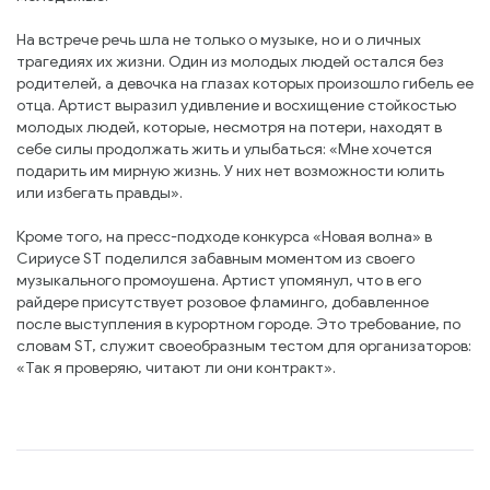
На встрече речь шла не только о музыке, но и о личных
трагедиях их жизни. Один из молодых людей остался без
родителей, а девочка на глазах которых произошло гибель ее
отца. Артист выразил удивление и восхищение стойкостью
молодых людей, которые, несмотря на потери, находят в
себе силы продолжать жить и улыбаться: «Мне хочется
подарить им мирную жизнь. У них нет возможности юлить
или избегать правды».
Кроме того, на пресс-подходе конкурса «Новая волна» в
Сириусе ST поделился забавным моментом из своего
музыкального промоушена. Артист упомянул, что в его
райдере присутствует розовое фламинго, добавленное
после выступления в курортном городе. Это требование, по
словам ST, служит своеобразным тестом для организаторов:
«Так я проверяю, читают ли они контракт».