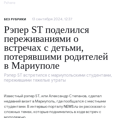
Pxhere
13 сентября 2024, 12:37
БЕЗ РУБРИКИ
Рэпер ST поделился
переживаниями о
встречах с детьми,
потерявшими родителей
в Мариуполе
Рэпер ST встретился с мариупольскими студентами,
пережившими тяжелые утраты
Известный рэпер ST, или Александр Степанов, сделал
недавний визит в Мариуполь, где пообщался с местными
студентами. В интервью порталу
NEWS.ru
он рассказал о
сложных темах, которые поднимались в ходе встреч с
молодежью.