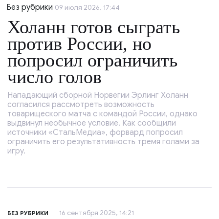
Без рубрики
09 июля 2026, 17:44
Холанн готов сыграть
против России, но
попросил ограничить
число голов
Нападающий сборной Норвегии Эрлинг Холанн
согласился рассмотреть возможность
товарищеского матча с командой России, однако
выдвинул необычное условие. Как сообщили
источники «СтальМедиа», форвард попросил
ограничить его результативность тремя голами за
игру.
16 сентября 2025, 14:21
БЕЗ РУБРИКИ