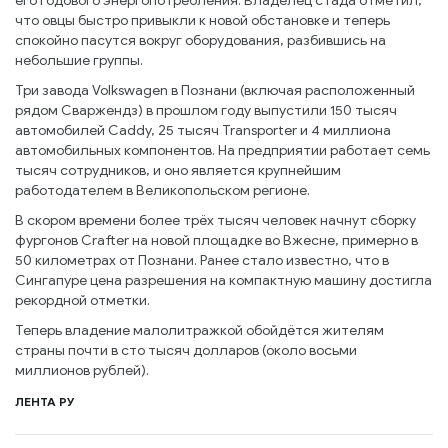
его годового энергопотребления. Владелец стада отметил,
что овцы быстро привыкли к новой обстановке и теперь
спокойно пасутся вокруг оборудования, разбившись на
небольшие группы.
Три завода Volkswagen в Познани (включая расположенный
рядом Сваржендз) в прошлом году выпустили 150 тысяч
автомобилей Caddy, 25 тысяч Transporter и 4 миллиона
автомобильных компонентов. На предприятии работает семь
тысяч сотрудников, и оно является крупнейшим
работодателем в Великопольском регионе.
В скором времени более трёх тысяч человек начнут сборку
фургонов Crafter на новой площадке во Вжесне, примерно в
50 километрах от Познани. Ранее стало известно, что в
Сингапуре цена разрешения на компактную машину достигла
рекордной отметки.
Теперь владение малолитражкой обойдётся жителям
страны почти в сто тысяч долларов (около восьми
миллионов рублей).
ЛЕНТА РУ