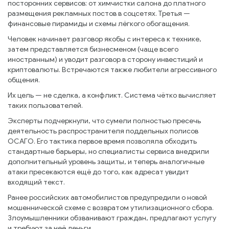
посторонних сервисов: от химчистки салона до платного
размещения рекламных постов в соцсетях. Третья —
финансовые пирамиды и схемы лёгкого обогащения.
Человек начинает разговор якобы с интереса к технике,
затем представляется бизнесменом (чаще всего
иностранным) и уводит разговор в сторону инвестиций и
криптовалюты. Встречаются также любители агрессивного
общения.
Их цель — не сделка, а конфликт. Система чётко вычисляет
таких пользователей.
Эксперты подчеркнули, что сумели полностью пресечь
деятельность распространителя поддельных полисов
ОСАГО. Его тактика первое время позволяла обходить
стандартные барьеры, но специалисты сервиса внедрили
дополнительный уровень защиты, и теперь аналогичные
атаки пресекаются ещё до того, как адресат увидит
входящий текст.
Ранее российских автомобилистов предупредили о новой
мошеннической схеме с возвратом утилизационного сбора.
Злоумышленники обзванивают граждан, предлагают услугу
и требуют за неё деньги.