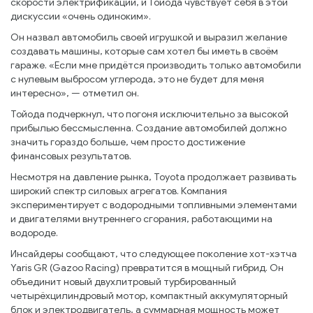
скорости электрификации, и Тойода чувствует себя в этой
дискуссии «очень одиноким».
Он назвал автомобиль своей игрушкой и выразил желание
создавать машины, которые сам хотел бы иметь в своём
гараже. «Если мне придётся производить только автомобили
с нулевым выбросом углерода, это не будет для меня
интересно», — отметил он.
Тойода подчеркнул, что погоня исключительно за высокой
прибылью бессмысленна. Создание автомобилей должно
значить гораздо больше, чем просто достижение
финансовых результатов.
Несмотря на давление рынка, Toyota продолжает развивать
широкий спектр силовых агрегатов. Компания
экспериментирует с водородными топливными элементами
и двигателями внутреннего сгорания, работающими на
водороде.
Инсайдеры сообщают, что следующее поколение хот-хэтча
Yaris GR (Gazoo Racing) превратится в мощный гибрид. Он
объединит новый двухлитровый турбированный
четырёхцилиндровый мотор, компактный аккумуляторный
блок и электродвигатель, а суммарная мощность может