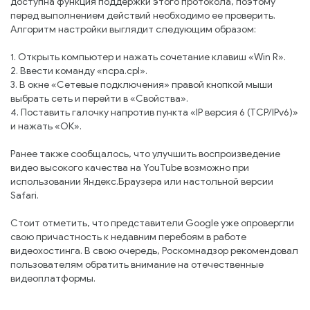
доступна функция поддержки этого протокола, поэтому
перед выполнением действий необходимо ее проверить.
Алгоритм настройки выглядит следующим образом:
1. Открыть компьютер и нажать сочетание клавиш «Win R».
2. Ввести команду «ncpa.cpl».
3. В окне «Сетевые подключения» правой кнопкой мыши
выбрать сеть и перейти в «Свойства».
4. Поставить галочку напротив пункта «IP версия 6 (TCP/IPv6)»
и нажать «ОК».
Ранее также сообщалось, что улучшить воспроизведение
видео высокого качества на YouTube возможно при
использовании Яндекс.Браузера или настольной версии
Safari.
Стоит отметить, что представители Google уже опровергли
свою причастность к недавним перебоям в работе
видеохостинга. В свою очередь, Роскомнадзор рекомендовал
пользователям обратить внимание на отечественные
видеоплатформы.