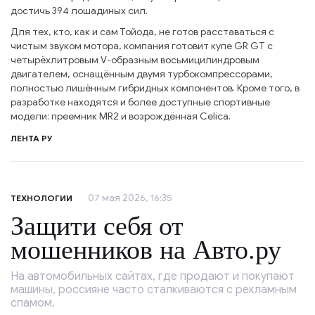
достичь 394 лошадиных сил.
Для тех, кто, как и сам Тойода, не готов расставаться с
чистым звуком мотора, компания готовит купе GR GT с
четырёхлитровым V-образным восьмицилиндровым
двигателем, оснащённым двумя турбокомпрессорами,
полностью лишённым гибридных компонентов. Кроме того, в
разработке находятся и более доступные спортивные
модели: преемник MR2 и возрождённая Celica.
ЛЕНТА РУ
07 мая 2026, 16:35
ТЕХНОЛОГИИ
Защити себя от
мошенников на Авто.ру
На автомобильных сайтах, где продают и покупают
машины, россияне часто сталкиваются с рекламным
спамом.