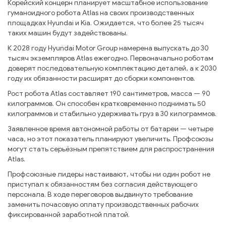
Корейский концерн планирует масштабное использование
гуманоидного робота Atlas на своих производственных
площадках Hyundai и Kia. Ожидается, что более 25 тысяч
таких машин будут задействованы.
К 2028 году Hyundai Motor Group намерена выпускать до 30
тысяч экземпляров Atlas ежегодно. Первоначально роботам
доверят последовательную комплектацию деталей, а к 2030
году их обязанности расширят до сборки компонентов.
Рост робота Atlas составляет 190 сантиметров, масса — 90
килограммов. Он способен кратковременно поднимать 50
килограммов и стабильно удерживать груз в 30 килограммов.
Заявленное время автономной работы от батареи — четыре
часа, но этот показатель планируют увеличить. Профсоюзы
могут стать серьёзным препятствием для распространения
Atlas.
Профсоюзные лидеры настаивают, чтобы ни один робот не
приступал к обязанностям без согласия действующего
персонала. В ходе переговоров выдвинуто требование
заменить почасовую оплату производственных рабочих
фиксированной заработной платой.