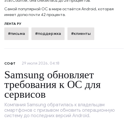
StatCounter, она снизилась до 28 процентов.
Самой популярной ОС в мире остаётся Android, которая
имеет долю почти 42 процента.
ЛЕНТА РУ
#письма
#поддержка
#клиенты
29 июля 2026, 04:18
СОФТ
Samsung обновляет
требования к ОС для
сервисов
Компания Samsung обратилась к владельцам
смартфонов с призывом обновить операционную
систему до последних версий Android.