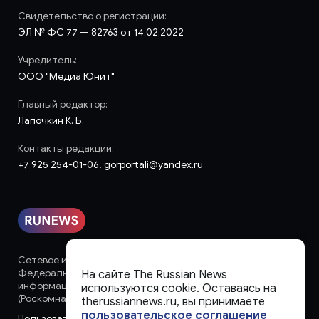
Свидетельство о регистрации:
ЭЛ № ФС 77 — 82763 от 14.02.2022
Учредитель:
ООО "Медиа Юнит"
Главный редактор:
Лапочкин К. Б.
Контакты редакции:
+7 925 254-01-06, gorportali@yandex.ru
Сетевое издание «runews» (18+) зарегистрировано в
Федеральной службе по надзору в сфере связи,
На сайте The Russian News
информационных технологий и массовых коммуникаций
используются cookie. Оставаясь на
(Роскомнадзор)
therussiannews.ru, вы принимаете
пользовательское соглашение
Пользовательское соглашение