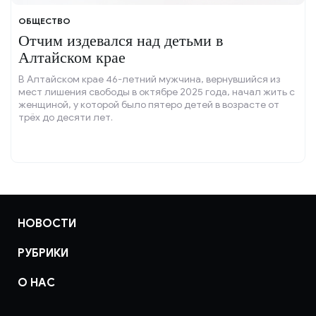
ОБЩЕСТВО
Отчим издевался над детьми в
Алтайском крае
В Алтайском крае 46-летний мужчина, вернувшийся из
мест лишения свободы в октябре 2025 года, начал жить с
женщиной, у которой было пятеро детей в возрасте от
трёх до десяти лет.
НОВОСТИ
РУБРИКИ
О НАС