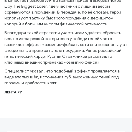
В качестве примера Анча Баранова привела американское
шоу The Biggest Loser, где участники с лишним весом
соревнуются в похудении. В передаче, по её словам, герои
используют тактику быстрого похудения с дефицитом
калорий и большим числом физической активности.
Благодаря такой стратегии участникам удаётся сбросить
вес, но из-за резкой потери веса у победителей часто
возникает эффект «оземпик-фейса», хотя они не используют
специальные препараты для похудения. Ранее российский
пластический хирург Руслан Стражников рассказал о
ключевых внешних признаках «оземпик-фейса».
Специалист указал, что подобный эффект проявляется в
виде впалых щёк, истончения губ, выраженных теней под
глазами и дряблости кожи.
ЛЕНТА РУ