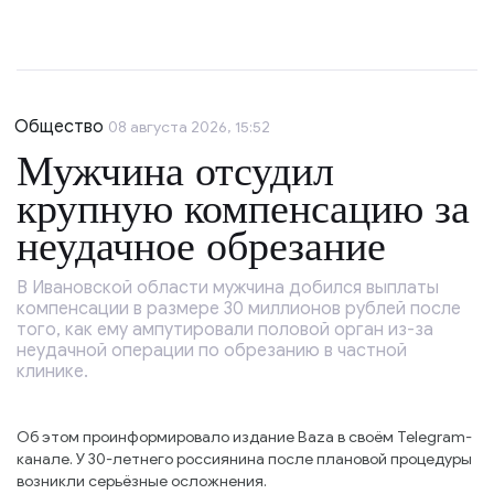
Общество
08 августа 2026, 15:52
Мужчина отсудил
крупную компенсацию за
неудачное обрезание
В Ивановской области мужчина добился выплаты
компенсации в размере 30 миллионов рублей после
того, как ему ампутировали половой орган из-за
неудачной операции по обрезанию в частной
клинике.
Об этом проинформировало издание Baza в своём Telegram-
канале. У 30-летнего россиянина после плановой процедуры
возникли серьёзные осложнения.