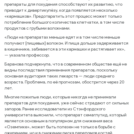
препараты для похудения способствуют их развитию, что
приводит к дивертикулёзу, когда появляется несколько
«кармашков». Предотвратить этот процесс может только
потребление большого количества клетчатки, в том числе
продуктов с грубыми волокнами.
«Люди на препаратах меньше едят и в том числе меньше
получают [пищевых] волокон. И пища дольше задерживается
в кишечнике, забивается в эти кармашки и растягивает их»,
— указала профессор.
Баранова подчеркнула, что в современном обществе ещё не
видны последствия применения препаратов, поскольку
основная аудитория таких лекарств — люди среднего
возраста. Проблема, по её прогнозам, обострится через 20
лет.
Многие пожилые люди, которые никогда не принимали
препаратов для похудения, уже сейчас страдают от сильных
запоров. Ранее исследователи из Стэнфордского
университета выяснили, что препарат семаглутид, который
является основным в популярном для снижения веса
«Оземпике», может быть полезен не только в борьбе с
ожирением, но и в снижении риска переломов костей.