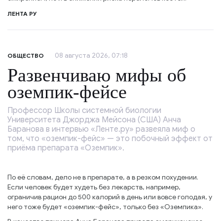
ЛЕНТА РУ
08 августа 2026, 07:18
ОБЩЕСТВО
Развенчиваю мифы об
оземпик-фейсе
Профессор Школы системной биологии
Университета Джорджа Мейсона (США) Анча
Баранова в интервью «Ленте.ру» развеяла миф о
том, что «оземпик-фейс» — это побочный эффект от
приёма препарата «Оземпик».
По её словам, дело не в препарате, а в резком похудении.
Если человек будет худеть без лекарств, например,
ограничив рацион до 500 калорий в день или вовсе голодая, у
него тоже будет «оземпик-фейс», только без «Оземпика».