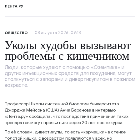
ЛЕНТА РУ
08 августа 2026, 09:18
ОБЩЕСТВО
Уколы худобы вызывают
проблемы с кишечником
Люди, которые худеют с помощью «Оземпика» и
других инъекционных средств для похудения, могут
столкнуться с запорами и дивертикулитом в пожилом
возрасте.
Профессор Школы системной биологии Университета
Джорджа Мейсона (США) Анча Баранова в интервью
«Ленте.ру» сообщила, что последствия применения таких
препаратов могут проявиться через 20 лет после курса.
По её словам, дивертикулы, то есть «кармашки» в стенке
толстой кишки, с возрастом появляются у всех, но