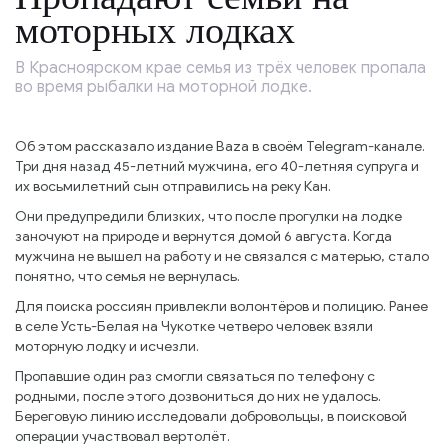
моторных лодках
В Красноярском крае семья из трёх человек пропала
во время рыбалки на моторной лодке.
Об этом рассказало издание Baza в своём Telegram-канале.
Три дня назад 45-летний мужчина, его 40-летняя супруга и
их восьмилетний сын отправились на реку Кан.
Они предупредили близких, что после прогулки на лодке
заночуют на природе и вернутся домой 6 августа. Когда
мужчина не вышел на работу и не связался с матерью, стало
понятно, что семья не вернулась.
Для поиска россиян привлекли волонтёров и полицию. Ранее
в селе Усть-Белая на Чукотке четверо человек взяли
моторную лодку и исчезли.
Пропавшие один раз смогли связаться по телефону с
родными, после этого дозвониться до них не удалось.
Береговую линию исследовали добровольцы, в поисковой
операции участвовал вертолёт.