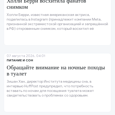
Холли Берри восхитила фанатов
снимком
Холли Берри, известная американская актриса,
поделилась в Instagram (принадлежит компании Meta,
признанной экстремистской организацией и запрещённой
в РФ) откровенным снимком, который восхитил её
поклонников.
07 августа 2026, 04:01
ПИТАНИЕ И СОН
Обращайте внимание на ночные походы
в туалет
Зишан Хан, директор Института медицины сна, в
интервью HuffPost предупредил, что потребность
вставать по ночам для посещения туалета может
свидетельствовать о проблемах со здоровьем.