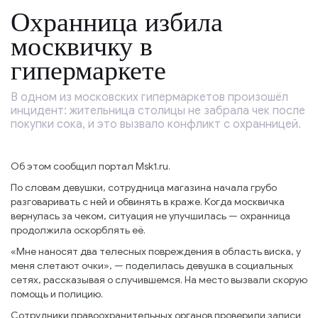
Охранница избила
москвичку в
гипермаркете
В одном из московских гипермаркетов произошёл
инцидент: жительница столицы не забрала чек после
покупки сока, и это вызвало конфликт с охранницей.
Об этом сообщил портал Msk1.ru.
По словам девушки, сотрудница магазина начала грубо
разговаривать с ней и обвинять в краже. Когда москвичка
вернулась за чеком, ситуация не улучшилась — охранница
продолжила оскорблять её.
«Мне наносят два телесных повреждения в область виска, у
меня слетают очки», — поделилась девушка в социальных
сетях, рассказывая о случившемся. На место вызвали скорую
помощь и полицию.
Сотрудники правоохранительных органов проверили записи