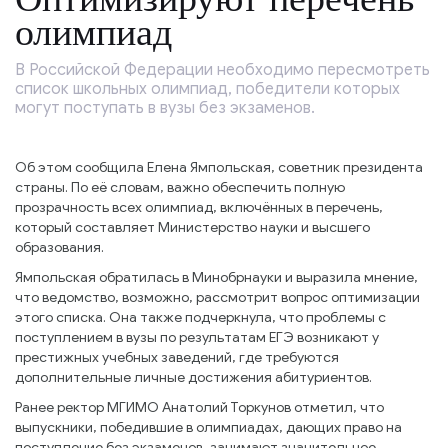
олимпиад
В Российской Федерации необходимо пересмотреть
список школьных олимпиад, победители которых
могут поступать в вузы без экзаменов.
Об этом сообщила Елена Ямпольская, советник президента
страны. По её словам, важно обеспечить полную
прозрачность всех олимпиад, включённых в перечень,
который составляет Министерство науки и высшего
образования.
Ямпольская обратилась в Минобрнауки и выразила мнение,
что ведомство, возможно, рассмотрит вопрос оптимизации
этого списка. Она также подчеркнула, что проблемы с
поступлением в вузы по результатам ЕГЭ возникают у
престижных учебных заведений, где требуются
дополнительные личные достижения абитуриентов.
Ранее ректор МГИМО Анатолий Торкунов отметил, что
выпускники, победившие в олимпиадах, дающих право на
поступление без экзаменов, занимают значительное