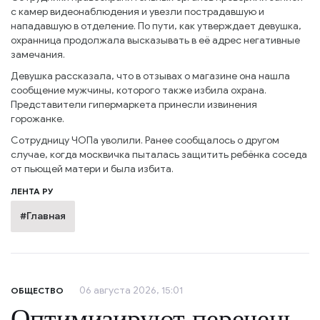
с камер видеонаблюдения и увезли пострадавшую и
нападавшую в отделение. По пути, как утверждает девушка,
охранница продолжала высказывать в её адрес негативные
замечания.
Девушка рассказала, что в отзывах о магазине она нашла
сообщение мужчины, которого также избила охрана.
Представители гипермаркета принесли извинения
горожанке.
Сотрудницу ЧОПа уволили. Ранее сообщалось о другом
случае, когда москвичка пыталась защитить ребёнка соседа
от пьющей матери и была избита.
ЛЕНТА РУ
#Главная
06 августа 2026, 15:01
ОБЩЕСТВО
Оптимизируют перечень