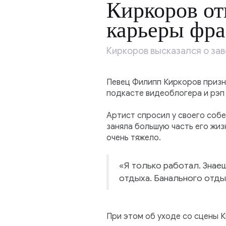
Киркоров от
карьеры фра
Киркоров высказался о за
Певец Филипп Киркоров призна
подкасте видеоблогера и рэп
Артист спросил у своего собе
заняла большую часть его жиз
очень тяжело.
«Я только работал. Знаеш
отдыха. Банального отды
При этом об уходе со сцены 