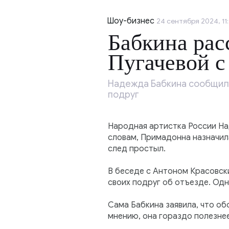
Шоу-бизнес
24 сентября 2024, 11
Бабкина рас
Пугачевой с
Надежда Бабкина сообщила,
подруг
Народная артистка России На
словам, Примадонна назначила
след простыл.
В беседе с Антоном Красовски
своих подруг об отъезде. Одн
Сама Бабкина заявила, что об
мнению, она гораздо полезнее