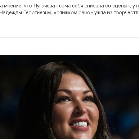
а мнение, что Пугачева «сама себя списала со сцены», ут
Надежды Георгиевны, «слишком рано» ушла из творчества