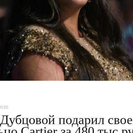
11:30
Дубцовой подарил свое
цо Cartier за 480 тыс р