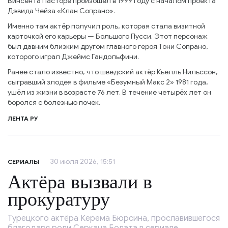
Винсента Пасторе произошёл в 1999 году с началом проекта
Дэвида Чейза «Клан Сопрано».
Именно там актёр получил роль, которая стала визитной
карточкой его карьеры — Большого Пусси. Этот персонаж
был давним близким другом главного героя Тони Сопрано,
которого играл Джеймс Гандольфини.
Ранее стало известно, что шведский актёр Кьелль Нильссон,
сыгравший злодея в фильме «Безумный Макс 2» 1981 года,
ушёл из жизни в возрасте 76 лет. В течение четырёх лет он
боролся с болезнью почек.
ЛЕНТА РУ
30 июля 2026, 15:51
СЕРИАЛЫ
Актёра вызвали в
прокуратуру
Турецкого актёра Керема Бюрсина, прославившегося