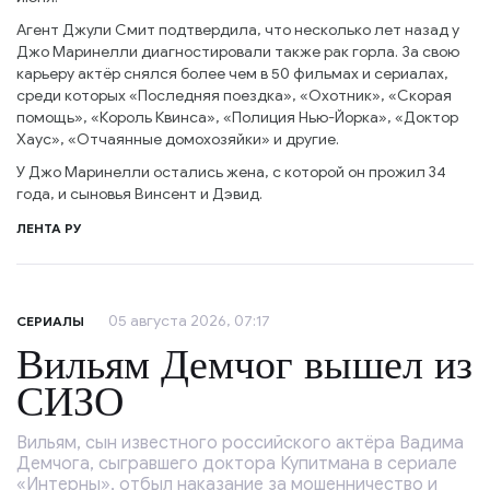
Агент Джули Смит подтвердила, что несколько лет назад у
Джо Маринелли диагностировали также рак горла. За свою
карьеру актёр снялся более чем в 50 фильмах и сериалах,
среди которых «Последняя поездка», «Охотник», «Скорая
помощь», «Король Квинса», «Полиция Нью-Йорка», «Доктор
Хаус», «Отчаянные домохозяйки» и другие.
У Джо Маринелли остались жена, с которой он прожил 34
года, и сыновья Винсент и Дэвид.
ЛЕНТА РУ
05 августа 2026, 07:17
СЕРИАЛЫ
Вильям Демчог вышел из
СИЗО
Вильям, сын известного российского актёра Вадима
Демчога, сыгравшего доктора Купитмана в сериале
«Интерны», отбыл наказание за мошенничество и