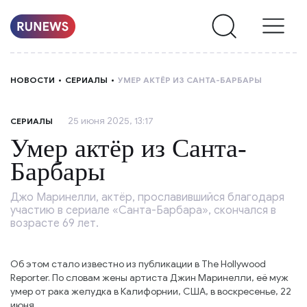
НОВОСТИ
НОВОСТИ
СЕРИАЛЫ
УМЕР АКТЁР ИЗ САНТА-БАРБАРЫ
РУБРИКИ
25 июня 2025, 13:17
СЕРИАЛЫ
О
Умер актёр из Санта-
НАС
Барбары
Джо Маринелли, актёр, прославившийся благодаря
участию в сериале «Санта-Барбара», скончался в
возрасте 69 лет.
Об этом стало известно из публикации в The Hollywood
Reporter. По словам жены артиста Джин Маринелли, её муж
умер от рака желудка в Калифорнии, США, в воскресенье, 22
июня.