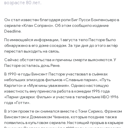
возрасте 80 лет.
Он стал известен благодаря роли Биг Пусси Бонпенсьеро в
сериале «Клан Сопрано». Об этом сообщило издание
Deadline.
По имеющейся информации, 1 августа тело Пасторе было
обнаружено в его доме соседом. За три дня до этого актёр
перестал выходить на связь.
Сейчас обстоятельства и причины смерти выясняются. У
Пасторе осталась дочь Рене.
В 1990-е годы Винсент Пасторе участвовал в съёмках
небольших эпизодов фильмов «Славные парни», «Путь
Карлито» и «Мужчины уважения». Однако настоящую
известность ему принесла работа в комедии 1995 года
«Парни-джерки: Фильм» и участие в телефильме HBO 1996
года «Готти».
В этом проекте он снимался вместе с Тони Сирико, Фрэнком
Винсентом и Домиником Чианезе, которые позднее также
появились в культовом сериале. Настоящий прорыв в карьере