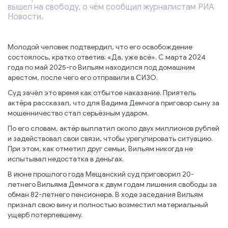
вышел на свободу, о чём сообщил журналистам РИА
Новости.
Молодой человек подтвердил, что его освобождение
состоялось, кратко ответив: «Да, уже всё». С марта 2024
года по май 2025-го Вильям находился под домашним
арестом, после чего его отправили в СИЗО.
Суд зачёл это время как отбытое наказание. Приятель
актёра рассказал, что для Вадима Демчога приговор сыну за
мошенничество стал серьёзным ударом.
По его словам, актёр выплатил около двух миллионов рублей
и задействовал свои связи, чтобы урегулировать ситуацию.
При этом, как отметил друг семьи, Вильям никогда не
испытывал недостатка в деньгах.
В июне прошлого года Мещанский суд приговорил 20-
летнего Вильяма Демчога к двум годам лишения свободы за
обман 82-летнего пенсионера. В ходе заседания Вильям
признал свою вину и полностью возместил материальный
ущерб потерпевшему.