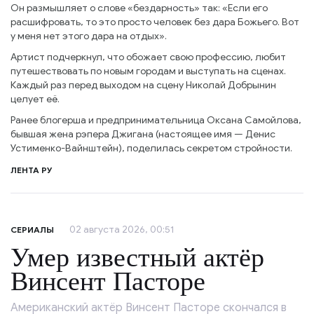
Он размышляет о слове «бездарность» так: «Если его
расшифровать, то это просто человек без дара Божьего. Вот
у меня нет этого дара на отдых».
Артист подчеркнул, что обожает свою профессию, любит
путешествовать по новым городам и выступать на сценах.
Каждый раз перед выходом на сцену Николай Добрынин
целует её.
Ранее блогерша и предпринимательница Оксана Самойлова,
бывшая жена рэпера Джигана (настоящее имя — Денис
Устименко-Вайнштейн), поделилась секретом стройности.
ЛЕНТА РУ
02 августа 2026, 00:51
СЕРИАЛЫ
Умер известный актёр
Винсент Пасторе
Американский актёр Винсент Пасторе скончался в