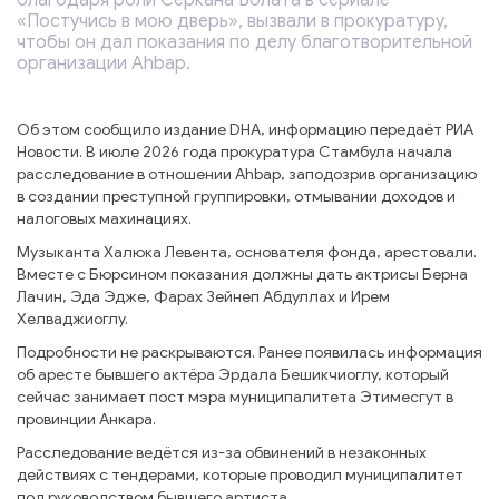
благодаря роли Серкана Болата в сериале
«Постучись в мою дверь», вызвали в прокуратуру,
чтобы он дал показания по делу благотворительной
организации Ahbap.
Об этом сообщило издание DHA, информацию передаёт РИА
Новости. В июле 2026 года прокуратура Стамбула начала
расследование в отношении Ahbap, заподозрив организацию
в создании преступной группировки, отмывании доходов и
налоговых махинациях.
Музыканта Халюка Левента, основателя фонда, арестовали.
Вместе с Бюрсином показания должны дать актрисы Берна
Лачин, Эда Эдже, Фарах Зейнеп Абдуллах и Ирем
Хелваджиоглу.
Подробности не раскрываются. Ранее появилась информация
об аресте бывшего актёра Эрдала Бешикчиоглу, который
сейчас занимает пост мэра муниципалитета Этимесгут в
провинции Анкара.
Расследование ведётся из-за обвинений в незаконных
действиях с тендерами, которые проводил муниципалитет
под руководством бывшего артиста.