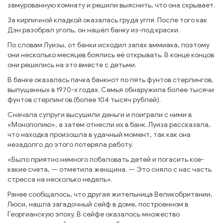
замурованную комнату и решили выяснить, что она скрывает.
За кирпичной кладкой оказалась груда угля. После того как
Дэн разобрал уголь, он нашёл банку из-под краски.
По словам Луизы, от банки исходил запах аммиака, поэтому
они несколько месяцев боялись её открывать. В конце концов
они решились на это вместе с детьми.
В банке оказалась пачка банкнот по пять фунтов стерлингов,
выпущенных в 1970-х годах. Семья обнаружила более тысячи
фунтов стерлингов (более 104 тысяч рублей).
Сначала супруги высушили деньги и поиграли с ними в
«Монополию», а затем отнесли их в банк. Луиза рассказала,
что находка произошла в удачный момент, так как она
незадолго до этого потеряла работу.
«Было приятно немного побаловать детей и погасить кое-
какие счета, — отметила женщина. — Это сняло с нас часть
стресса на несколько недель».
Ранее сообщалось, что другая жительница Великобритании,
Люси, нашла загадочный сейф в доме, построенном в
Георгианскую эпоху. В сейфе оказалось множество