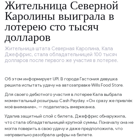
Жительница Северной
Каролины выиграла в
лотерею сто тысяч
долларов
Жительница штата Северная Каролина, Кала
Джеффрис, стала обладательницей 100 тысяч
долларов после первого же участия в лотерее.
Об этом информирует UPI. В городе Гастония девушка
решила испытать удачу на автозаправке Wills Food Store.
Для своего дебютного участия в лотерее Кала выбрала
моментальный розыгрыш Cash Payday. «Он сразу же привлёк
моё внимание», — поделилась американка.
Удалив защитный слой с билета, Джеффрис обнаружила,
что стала обладательницей крупной суммы. Поначалу она не
могла поверить в свою удачу и даже предположила, что
неправильно разобрала цифры на билете.