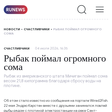
НОВОСТИ
НОВОСТИ
СЧАСТЛИВЧИКИ
РЫБАК ПОЙМАЛ ОГРОМНОГО
СОМА
РУБРИКИ
04 июля 2026, 16:35
СЧАСТЛИВЧИКИ
О
Рыбак поймал огромного
НАС
сома
Рыбак из американского штата Мичиган поймал сома
весом 21,8 килограмма благодаря сбросу воды на
плотине.
Об этом стало известно из сообщения на портале Wired2Fish.
22 мая Эндрю Карстен вместе с друзьями занимался ловлей
рыбы рядом с плотиной электростанции на реке Сент-