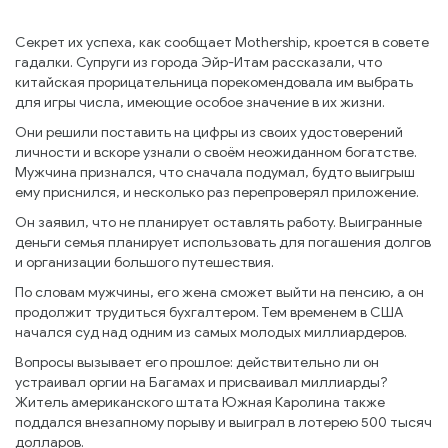
Секрет их успеха, как сообщает Mothership, кроется в совете
гадалки. Супруги из города Эйр-Итам рассказали, что
китайская прорицательница порекомендовала им выбрать
для игры числа, имеющие особое значение в их жизни.
Они решили поставить на цифры из своих удостоверений
личности и вскоре узнали о своём неожиданном богатстве.
Мужчина признался, что сначала подумал, будто выигрыш
ему приснился, и несколько раз перепроверял приложение.
Он заявил, что не планирует оставлять работу. Выигранные
деньги семья планирует использовать для погашения долгов
и организации большого путешествия.
По словам мужчины, его жена сможет выйти на пенсию, а он
продолжит трудиться бухгалтером. Тем временем в США
начался суд над одним из самых молодых миллиардеров.
Вопросы вызывает его прошлое: действительно ли он
устраивал оргии на Багамах и присваивал миллиарды?
Житель американского штата Южная Каролина также
поддался внезапному порыву и выиграл в лотерею 500 тысяч
долларов.