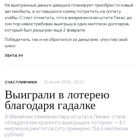
На выигранные деньги девушка планирует приобрести новый
автомобиль, а оставшуюся сумму потратить на оплату
учёбы. Стоит отметить, что в американском штате Техас до
сих пор невостребован выигрыш в один миллион долларов,
который был разыгран ещё 2 февраля.
Победитель так и не обратился за деньгами, упустив свой
шанс.
ЛЕНТА РУ
21 июля 2026, 22:01
СЧАСТЛИВЧИКИ
Выиграли в лотерею
благодаря гадалке
В Малайзии семейная пара из штата Пинанг стала
обладателем крупного выигрыша в лотерею — 8,1
миллиона ринггитов (это примерно 156,6 миллиона
рублей).