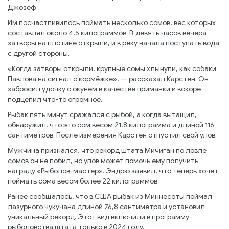
Джозеф.
Им посчастливилось поймать несколько сомов, вес которых
составлял около 4,5 килограммов. В девять часов вечера
затворы на плотине открыли, и в реку начала поступать вода
с другой стороны.
«Когда затворы открыли, крупные сомы хлынули, как собаки
Павлова на сигнал о кормёжке», — рассказал Карстен. Он
забросил удочку с окунем в качестве приманки и вскоре
подцепил что-то огромное.
Рыбак пять минут сражался с рыбой, а когда вытащил,
обнаружил, что это сом весом 21,8 килограмма и длиной 116
сантиметров. После измерения Карстен отпустил свой улов.
Мужчина признался, что рекорд штата Мичиган по ловле
сомов он не побил, но улов может помочь ему получить
награду «Рыболов-мастер». Эндрю заявил, что теперь хочет
поймать сома весом более 22 килограммов.
Ранее сообщалось, что в США рыбак из Миннесоты поймал
лазурного чукучана длиной 76,8 сантиметра и установил
уникальный рекорд. Этот вид включили в программу
рыболовства штата только в 2024 году.