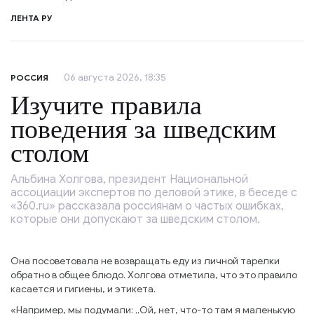
ЛЕНТА РУ
06 августа 2026, 18:35
РОССИЯ
Изучите правила
поведения за шведским
столом
Альбина Холгова, президент Национальной
ассоциации экспертов по деловой этике, в беседе с
«360.ru» рассказала россиянам о частых ошибках,
которые они допускают за шведским столом.
Она посоветовала не возвращать еду из личной тарелки
обратно в общее блюдо. Холгова отметила, что это правило
касается и гигиены, и этикета.
«Например, мы подумали: „Ой, нет, что-то там я маленькую