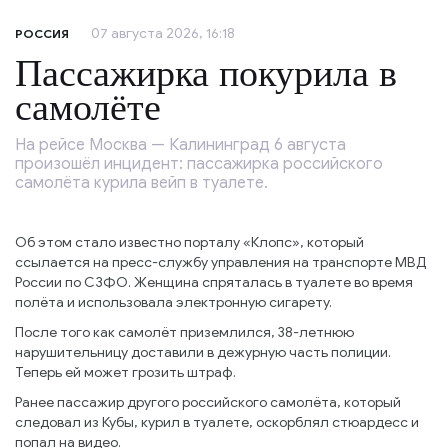
07 августа 2026, 16:18
РОССИЯ
Пассажирка покурила в
самолёте
На рейсе Москва — Калининград 6 августа
произошёл инцидент: пассажирка российского
самолёта курила вейп в туалете.
Об этом стало известно порталу «Клопс», который
ссылается на пресс-службу управления на транспорте МВД
России по СЗФО. Женщина спряталась в туалете во время
полёта и использовала электронную сигарету.
После того как самолёт приземлился, 38-летнюю
нарушительницу доставили в дежурную часть полиции.
Теперь ей может грозить штраф.
Ранее пассажир другого российского самолёта, который
следовал из Кубы, курил в туалете, оскорблял стюардесс и
попал на видео.