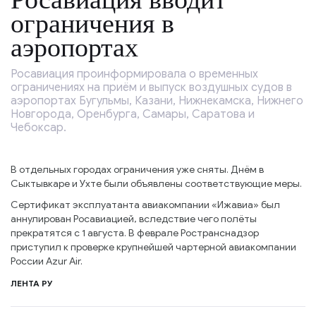
ограничения в
аэропортах
Росавиация проинформировала о временных
ограничениях на приём и выпуск воздушных судов в
аэропортах Бугульмы, Казани, Нижнекамска, Нижнего
Новгорода, Оренбурга, Самары, Саратова и
Чебоксар.
В отдельных городах ограничения уже сняты. Днём в
Сыктывкаре и Ухте были объявлены соответствующие меры.
Сертификат эксплуатанта авиакомпании «Ижавиа» был
аннулирован Росавиацией, вследствие чего полёты
прекратятся с 1 августа. В феврале Ространснадзор
приступил к проверке крупнейшей чартерной авиакомпании
России Azur Air.
ЛЕНТА РУ