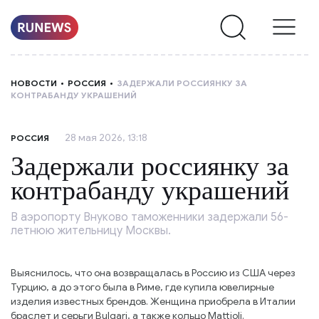
НОВОСТИ
НОВОСТИ
РОССИЯ
ЗАДЕРЖАЛИ РОССИЯНКУ ЗА
КОНТРАБАНДУ УКРАШЕНИЙ
РУБРИКИ
28 мая 2026, 13:18
РОССИЯ
О
Задержали россиянку за
НАС
контрабанду украшений
В аэропорту Внуково таможенники задержали 56-
летнюю жительницу Москвы.
Выяснилось, что она возвращалась в Россию из США через
Турцию, а до этого была в Риме, где купила ювелирные
изделия известных брендов. Женщина приобрела в Италии
браслет и серьги Bulgari, а также кольцо Mattioli.