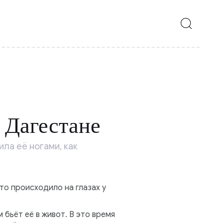
в Дагестане
ла её ногами, как
то происходило на глазах у
 бьёт её в живот. В это время