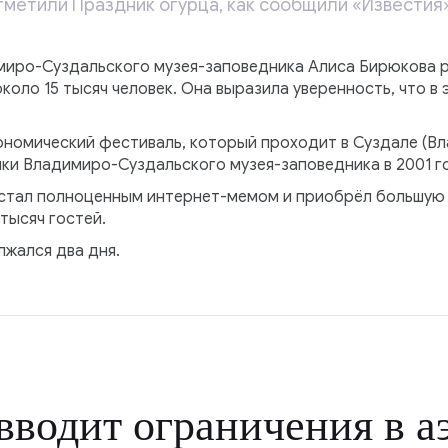
отметили Праздник огурца, как сообщили «Известия»
иро-Суздальского музея-заповедника Алиса Бирюкова ра
оло 15 тысяч человек. Она выразила уверенность, что в 
ономический фестиваль, который проходит в Суздале (В
ки Владимиро-Суздальского музея-заповедника в 2001 г
стал полноценным интернет-мемом и приобрёл большую п
тысяч гостей.
лжался два дня.
вводит ограничения в а