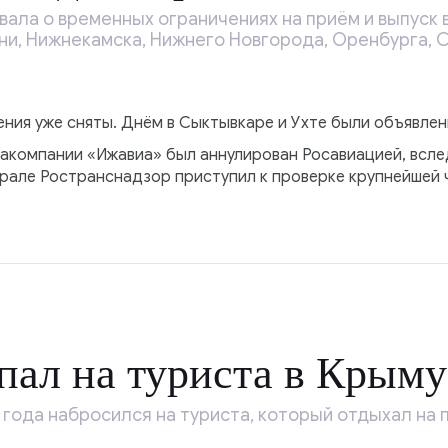
ала о временных ограничениях на приём и выпуск 
ни, Нижнекамска, Нижнего Новгорода, Оренбурга, 
ения уже сняты. Днём в Сыктывкаре и Ухте были объявле
акомпании «Ижавиа» был аннулирован Росавиацией, всле
еврале Ространснадзор приступил к проверке крупнейшей
ал на туриста в Крыму
 года набросился на туриста, который отдыхал на п