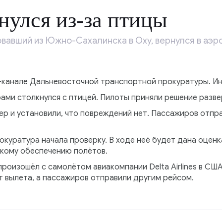
нулся из-за птицы
вавший из Южно-Сахалинска в Оху, вернулся в аэр
-канале Дальневосточной транспортной прокуратуры. Ин
ами столкнулся с птицей. Пилоты приняли решение разве
р и установили, что повреждений нет. Пассажиров отпра
окуратура начала проверку. В ходе неё будет дана оце
кому обеспечению полётов.
роизошёл с самолётом авиакомпании Delta Airlines в США
т вылета, а пассажиров отправили другим рейсом.