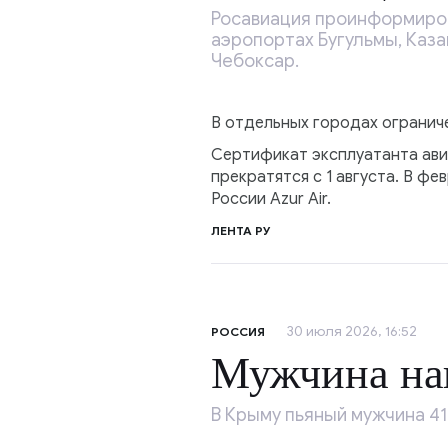
Росавиация проинформиров
аэропортах Бугульмы, Каза
Чебоксар.
В отдельных городах огранич
Сертификат эксплуатанта ави
прекратятся с 1 августа. В ф
России Azur Air.
ЛЕНТА РУ
30 июля 2026, 16:52
РОССИЯ
Мужчина нап
В Крыму пьяный мужчина 41