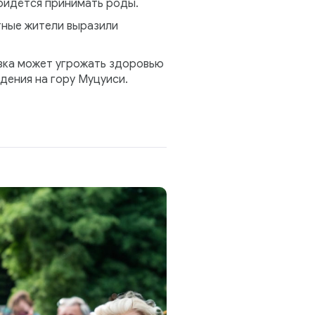
придётся принимать роды.
тные жители выразили
узка может угрожать здоровью
дения на гору Муцуиси.