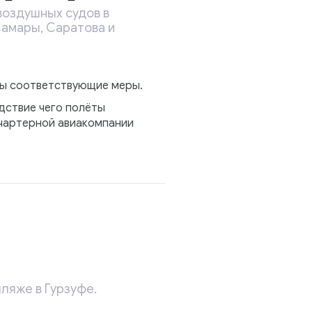
воздушных судов в
Самары, Саратова и
ны соответствующие меры.
дствие чего полёты
 чартерной авиакомпании
ляже в Гурзуфе.