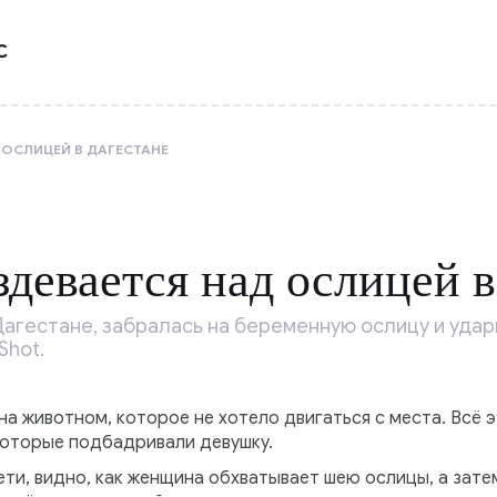
С
 ОСЛИЦЕЙ В ДАГЕСТАНЕ
здевается над ослицей 
агестане, забралась на беременную ослицу и удари
Shot.
на животном, которое не хотело двигаться с места. Всё э
которые подбадривали девушку.
ти, видно, как женщина обхватывает шею ослицы, а затем