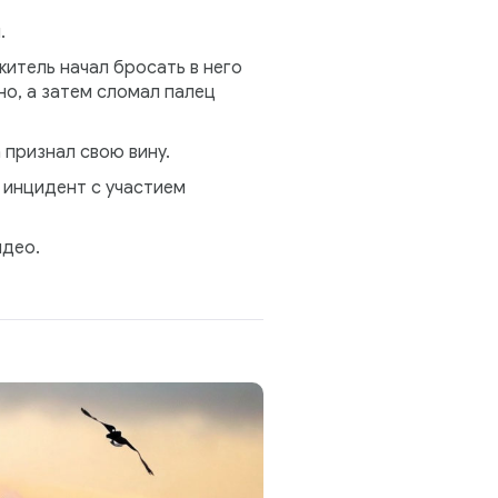
.
итель начал бросать в него
о, а затем сломал палец
 признал свою вину.
 инцидент с участием
идео.