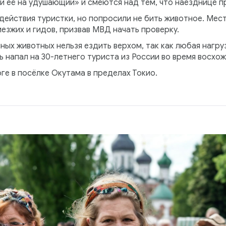
ри её на удушающий» и смеются над тем, что наезднице 
действия туристки, но попросили не бить животное. Мес
зжих и гидов, призвав МВД начать проверку.
ных животных нельзя ездить верхом, так как любая нагр
ь напал на 30-летнего туриста из России во время восхож
ге в посёлке Окутама в пределах Токио.