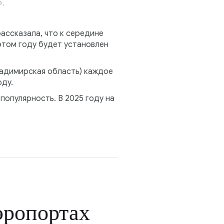
.
ссказала, что к середине
этом году будет установлен
ладимирская область) каждое
оду.
опулярность. В 2025 году на
эропортах