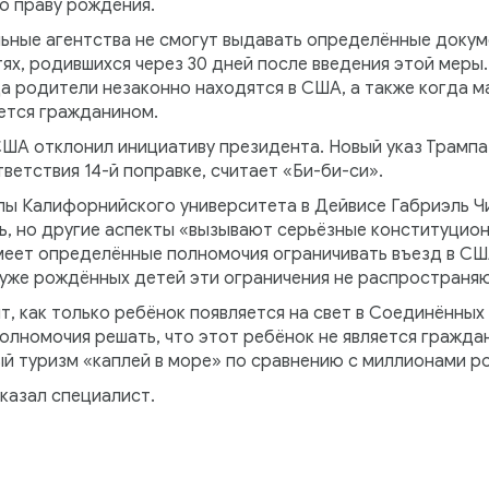
о праву рождения.
ьные агентства не смогут выдавать определённые доку
тях, родившихся через 30 дней после введения этой меры
да родители незаконно находятся в США, а также когда 
яется гражданином.
ША отклонил инициативу президента. Новый указ Трампа,
ветствия 14-й поправке, считает «Би-би-си».
 Калифорнийского университета в Дейвисе Габриэль Чи
ть, но другие аспекты «вызывают серьёзные конституцио
меет определённые полномочия ограничивать въезд в США
 уже рождённых детей эти ограничения не распространяю
т, как только ребёнок появляется на свет в Соединённых 
олномочия решать, что этот ребёнок не является граждан
ый туризм «каплей в море» по сравнению с миллионами р
казал специалист.