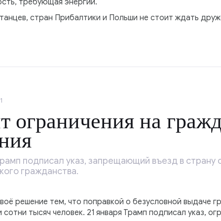
сть, требующая энергии.
итанцев, стран Прибалтики и Польши не стоит ждать дру
1
т ограничения на гражд
ния
амп подписал указ, запрещающий въезд в страну 
кого гражданства.
своё решение тем, что поправкой о безусловной выдаче 
сотни тысяч человек. 21 января Трамп подписал указ, о