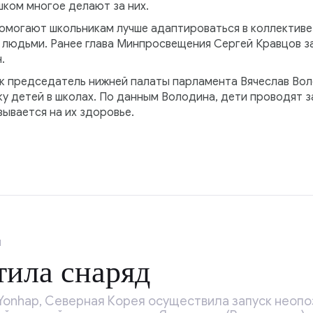
шком многое делают за них.
помогают школьникам лучше адаптироваться в коллективе
людьми. Ранее глава Минпросвещения Сергей Кравцов за
.
ак председатель нижней палаты парламента Вячеслав Во
у детей в школах. По данным Володина, дети проводят з
зывается на их здоровье.
1
ила снаряд
Yonhap, Северная Корея осуществила запуск неопо