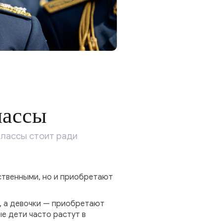
лассы
классы стоит ради
етственными, но и приобретают
и, а девочки — приобретают
е дети часто растут в