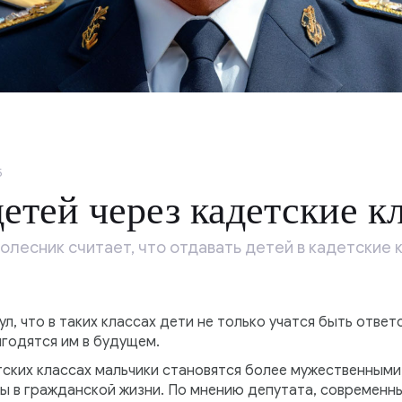
5
детей через кадетские к
лесник считает, что отдавать детей в кадетские 
нул, что в таких классах дети не только учатся быть отв
годятся им в будущем.
тских классах мальчики становятся более мужественным
ы в гражданской жизни. По мнению депутата, современны