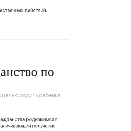
жественных действий.
анство по
с целью родить ребёнка
гражданства родившимся в
граничивающий получение