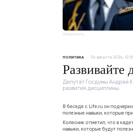
Нейросеть
06 августа 2026, 12:3
ПОЛИТИКА
Развивайте 
Депутат Госдумы Андрей Ко
развития дисциплины.
В беседе с Life.ru он подчерк
полезные навыки, которые при
Колесник отметил, что в каде
навыки, которые будут полезн