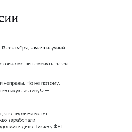
ссии
 13 сентября,
заявил
научный
покойно могли поменять своей
и неправы. Но не потому,
и великую истину!» —
т, что первыми могут
рошо заработали
должать дело. Также у ФРГ