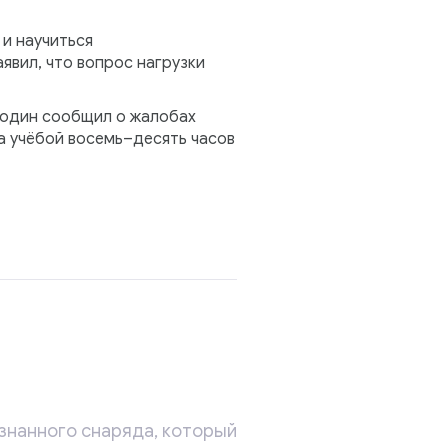
 и научиться
явил, что вопрос нагрузки
лодин сообщил о жалобах
а учёбой восемь–десять часов
знанного снаряда, который