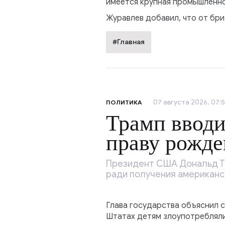
имеется крупная промышленно
Журавлев добавил, что от бр
#Главная
07 августа 2026, 07:5
ПОЛИТИКА
Трамп вводи
праву рожде
Президент США Дональд Тр
ради получения американс
Глава государства объяснил 
Штатах детям злоупотребляли 