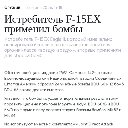
23 июля 2026, 19:18
ОРУЖИЕ
Истребитель F-15EX
применил бомбы
Истребитель F-15EX Eagle II, который изначально
планировали использовать в качестве носителя
оружия класса «воздух-воздух», впервые применили
для сброса бомб.
Об этом сообщает издание TWZ. Самолёт 142-го крыла
Военно-воздушных сил Национальной гвардии Соединённых
Штатов Америки сбросил 24 учебные бомбы BDU-50 и 12 бомб
BDU-56 в ходе десяти вылетов.
Указано, что бомбы «с удовлетворительным результатом»
поразили цели на полигоне Маунтин-Хоум. BDU-50/B и BDU-
56/B по форме и весу соответствуют боевым бомбам Mk 82 и
Mk 84.
Их используют вместе с комплектами Joint Direct Attack