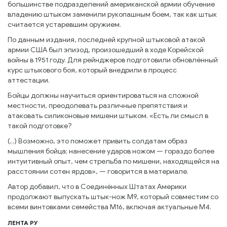
большинстве подразделений американской армии обучение
владению штыком заменили рукопашным боем, так как штык
считается устаревшим оружием.
По данным издания, последней крупной штыковой атакой
армии США был эпизод, произошедший в ходе Корейской
войны в 1951 году. Для рейнджеров подготовили обновлённый
курс штыкового боя, который внедрили в процесс
аттестации.
Бойцы должны научиться ориентироваться на сложной
местности, преодолевать различные препятствия и
атаковать силиконовые мишени штыком. «Есть ли смысл в
такой подготовке?
(...) Возможно, это поможет привить солдатам образ
мышления бойца; нанесение ударов ножом — гораздо более
интуитивный опыт, чем стрельба по мишени, находящейся на
расстоянии сотен ярдов», — говорится в материале.
Автор добавил, что в Соединённых Штатах Америки
продолжают выпускать штык-нож M9, который совместим со
всеми винтовками семейства M16, включая актуальные M4.
ЛЕНТА РУ