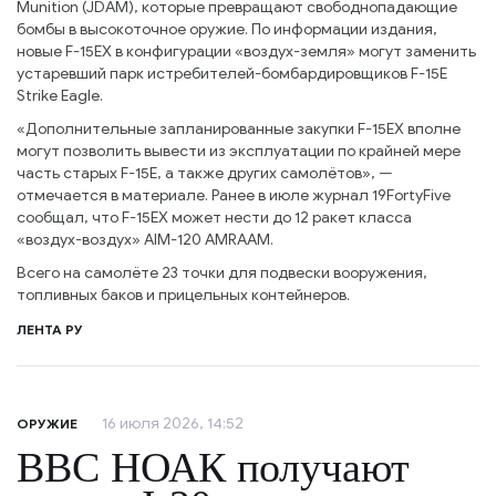
Munition (JDAM), которые превращают свободнопадающие
бомбы в высокоточное оружие. По информации издания,
новые F-15EX в конфигурации «воздух-земля» могут заменить
устаревший парк истребителей-бомбардировщиков F-15E
Strike Eagle.
«Дополнительные запланированные закупки F-15EX вполне
могут позволить вывести из эксплуатации по крайней мере
часть старых F-15E, а также других самолётов», —
отмечается в материале. Ранее в июле журнал 19FortyFive
сообщал, что F-15EX может нести до 12 ракет класса
«воздух-воздух» AIM-120 AMRAAM.
Всего на самолёте 23 точки для подвески вооружения,
топливных баков и прицельных контейнеров.
ЛЕНТА РУ
16 июля 2026, 14:52
ОРУЖИЕ
ВВС НОАК получают