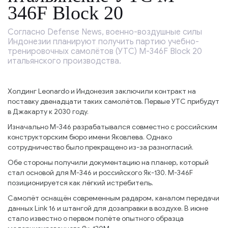
346F Block 20
Согласно Defense News, военно-воздушные силы
Индонезии планируют получить партию учебно-
тренировочных самолётов (УТС) M-346F Block 20
итальянского производства.
Холдинг Leonardo и Индонезия заключили контракт на
поставку двенадцати таких самолётов. Первые УТС прибудут
в Джакарту к 2030 году.
Изначально M-346 разрабатывался совместно с российским
конструкторским бюро имени Яковлева. Однако
сотрудничество было прекращено из-за разногласий.
Обе стороны получили документацию на планер, который
стал основой для M-346 и российского Як-130. M-346F
позиционируется как лёгкий истребитель.
Самолёт оснащён современным радаром, каналом передачи
данных Link 16 и штангой для дозаправки в воздухе. В июне
стало известно о первом полёте опытного образца