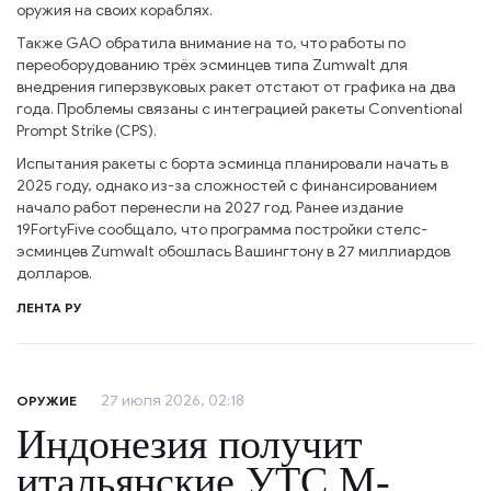
оружия на своих кораблях.
Также GAO обратила внимание на то, что работы по
переоборудованию трёх эсминцев типа Zumwalt для
внедрения гиперзвуковых ракет отстают от графика на два
года. Проблемы связаны с интеграцией ракеты Conventional
Prompt Strike (CPS).
Испытания ракеты с борта эсминца планировали начать в
2025 году, однако из-за сложностей с финансированием
начало работ перенесли на 2027 год. Ранее издание
19FortyFive сообщало, что программа постройки стелс-
эсминцев Zumwalt обошлась Вашингтону в 27 миллиардов
долларов.
ЛЕНТА РУ
27 июля 2026, 02:18
ОРУЖИЕ
Индонезия получит
итальянские УТС M-