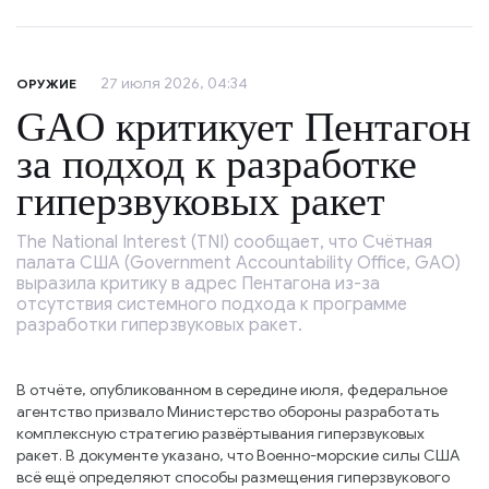
27 июля 2026, 04:34
ОРУЖИЕ
GAO критикует Пентагон
за подход к разработке
гиперзвуковых ракет
The National Interest (TNI) сообщает, что Счётная
палата США (Government Accountability Office, GAO)
выразила критику в адрес Пентагона из-за
отсутствия системного подхода к программе
разработки гиперзвуковых ракет.
В отчёте, опубликованном в середине июля, федеральное
агентство призвало Министерство обороны разработать
комплексную стратегию развёртывания гиперзвуковых
ракет. В документе указано, что Военно-морские силы США
всё ещё определяют способы размещения гиперзвукового