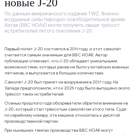
новые J-20
По данным американского издания TWZ, Военно-
воздушные силы Народно-освободительной армии
Китая (ВВС НОАК) могли получить свыше трёхсот
истребителей пятого поколения J-20.
Первый полёт J-20 состоялся в 2011 году, и этот самолёт
считается самым значимым для ВВС НОАК. Автор
публикации отмечает, что J-20 обладает уникальными
возможностями, которых ранее не было у китайских военных
лётчиков, и выпускается в больших количествах.
Самолёт J-20 был принят на вооружение в 2017 году. На
Западе предположили, что к 2025 году было выпущено около
трёхсот таких истребителей.
Осенью прошлого года обозреватели обратили внимание на
J-20, который стал трёхсотым самолётом этого типа. Судя
по серийному номеру, эта машина относилась к десятой
производственной партии.
При нынешних темпах производства ВВС НОАК могут