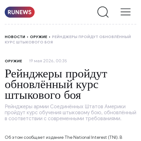
НОВОСТИ
НОВОСТИ
ОРУЖИЕ
РЕЙНДЖЕРЫ ПРОЙДУТ ОБНОВЛЁННЫЙ
КУРС ШТЫКОВОГО БОЯ
РУБРИКИ
19 мая 2026, 00:35
ОРУЖИЕ
О
Рейнджеры пройдут
НАС
обновлённый курс
штыкового боя
Рейнджеры армии Соединённых Штатов Америки
пройдут курс обучения штыковому бою, обновлённый
в соответствии с современными требованиями.
Об этом сообщает издание The National Interest (TNI). В