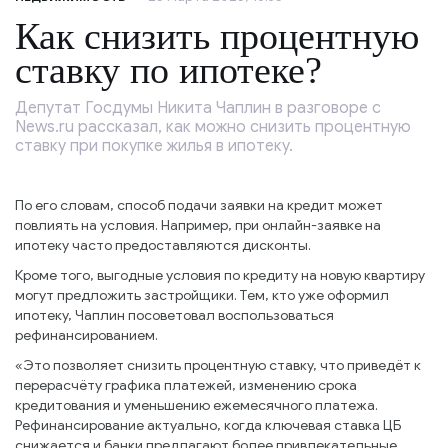
Как снизить процентную
ставку по ипотеке?
Депутат Госдумы Никита Чаплин в разговоре с
News.ru рассказал, как можно снизить процентную
ставку при покупке жилья в ипотеку.
По его словам, способ подачи заявки на кредит может
повлиять на условия. Например, при онлайн-заявке на
ипотеку часто предоставляются дисконты.
Кроме того, выгодные условия по кредиту на новую квартиру
могут предложить застройщики. Тем, кто уже оформил
ипотеку, Чаплин посоветовал воспользоваться
рефинансированием.
«Это позволяет снизить процентную ставку, что приведёт к
перерасчёту графика платежей, изменению срока
кредитования и уменьшению ежемесячного платежа.
Рефинансирование актуально, когда ключевая ставка ЦБ
снижается и банки предлагают более привлекательные