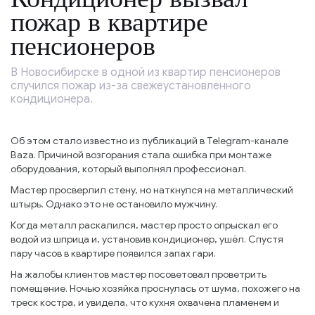
пожар в квартире
пенсионеров
В Новосибирске в одной из квартир пенсионеров
случился пожар из-за свежеустановленного
кондиционера.
Об этом стало известно из публикаций в Telegram-канале
Baza. Причиной возгорания стала ошибка при монтаже
оборудования, который выполнял профессионал.
Мастер просверлил стену, но наткнулся на металлический
штырь. Однако это не остановило мужчину.
Когда металл раскалился, мастер просто опрыскал его
водой из шприца и, установив кондиционер, ушёл. Спустя
пару часов в квартире появился запах гари.
На жалобы клиентов мастер посоветовал проветрить
помещение. Ночью хозяйка проснулась от шума, похожего на
треск костра, и увидела, что кухня охвачена пламенем и