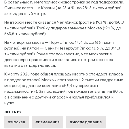
В остальных 15 мегаполисах новостройки за год подорожали.
Сильнее всего — в Казани (на 23,4 %, до 281,3 тысячи рублей
за квадратный метр).
На втором месте оказался Челябинск (рост на 19,3 %, до 150,3
тысячи рублей). Тройку лидеров замыкает Москва (19,1 %, до
563,5 тысячи рублей).
На четвёртом месте — Пермь (плюс 14,4 %, до 166 тысяч
рублей), на пятом — Санкт-Петербург (плюс 13,6 %, до 314,3
тысячи рублей). Ранее стало известно, что московские
девелоперы практически отказались от строительства
квартир стандарт-класса.
К марту 2025 года общая площадь квартир стандарт-класса
в пределах старой Москвы составила 1,2 тысячи квадратных
метров (по данным компании «НДВ супермаркет
недвижимости»). За последний год показатель упал на 80 %,
а в сравнении с другими классами жилья приблизился к
нулю.
ЛЕНТА РУ
#москва
#изменения
#исследование