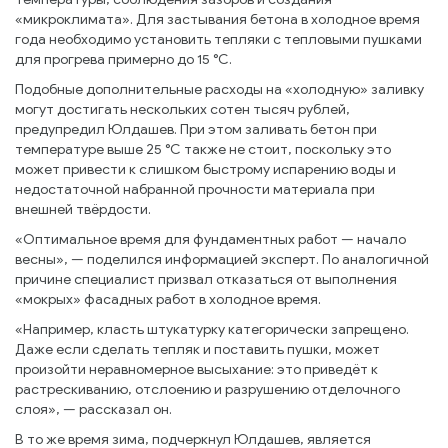
«микроклимата». Для застывания бетона в холодное время
года необходимо установить тепляки с тепловыми пушками
для прогрева примерно до 15 °С.
Подобные дополнительные расходы на «холодную» заливку
могут достигать нескольких сотен тысяч рублей,
предупредил Юлдашев. При этом заливать бетон при
температуре выше 25 °С также не стоит, поскольку это
может привести к слишком быстрому испарению воды и
недостаточной набранной прочности материала при
внешней твёрдости.
«Оптимальное время для фундаментных работ — начало
весны», — поделился информацией эксперт. По аналогичной
причине специалист призвал отказаться от выполнения
«мокрых» фасадных работ в холодное время.
«Например, класть штукатурку категорически запрещено.
Даже если сделать тепляк и поставить пушки, может
произойти неравномерное высыхание: это приведёт к
растрескиванию, отслоению и разрушению отделочного
слоя», — рассказал он.
В то же время зима, подчеркнул Юлдашев, является