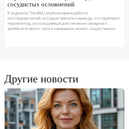
сосудистых осложнений
В журнале The BMJ опубликована работа
исследователей, которые пришли к выводу, что препарат
тирзепатид, используемый для лечения сахарного
диабета второго типа и ожирения, может существенно
снижать риск инфаркта, инсульта и других тяжёлых
сердечно-сосудистых осложнений у пациентов с высоким
риском.
Другие новости
04 августа 2026, 16:18