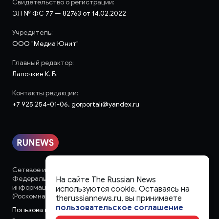
Свидетельство о регистрации:
ЭЛ № ФС 77 — 82763 от 14.02.2022
Учредитель:
ООО "Медиа Юнит"
Главный редактор:
Лапочкин К. Б.
Контакты редакции:
+7 925 254-01-06, gorportali@yandex.ru
Сетевое издание «runews» (18+) зарегистрировано в
Федеральной службе по надзору в сфере связи,
На сайте The Russian News
информационных технологий и массовых коммуникаций
используются cookie. Оставаясь на
(Роскомнадзор)
therussiannews.ru, вы принимаете
пользовательское соглашение
Пользовательское соглашение