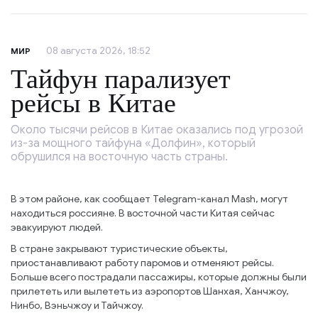
08 августа 2026, 18:52
МИР
Тайфун парализует
рейсы в Китае
Около тысячи рейсов в Китае оказались под угрозой
из-за мощного тайфуна «Долфин», который
обрушился на восточную часть страны.
В этом районе, как сообщает Telegram-канал Mash, могут
находиться россияне. В восточной части Китая сейчас
эвакуируют людей.
В стране закрывают туристические объекты,
приостанавливают работу паромов и отменяют рейсы.
Больше всего пострадали пассажиры, которые должны были
прилететь или вылететь из аэропортов Шанхая, Ханчжоу,
Нинбо, Вэньчжоу и Тайчжоу.