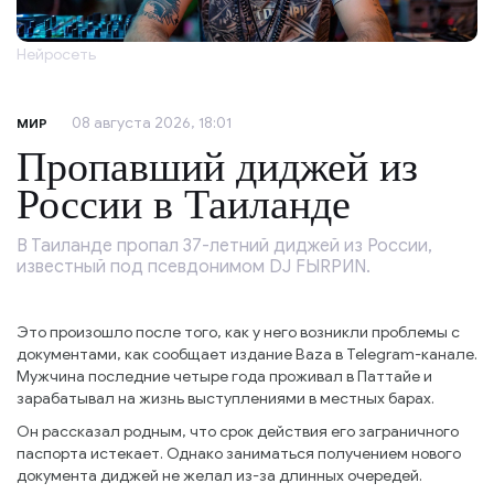
Нейросеть
08 августа 2026, 18:01
МИР
Пропавший диджей из
России в Таиланде
В Таиланде пропал 37-летний диджей из России,
известный под псевдонимом DJ FЫRРИN.
Это произошло после того, как у него возникли проблемы с
документами, как сообщает издание Baza в Telegram-канале.
Мужчина последние четыре года проживал в Паттайе и
зарабатывал на жизнь выступлениями в местных барах.
Он рассказал родным, что срок действия его заграничного
паспорта истекает. Однако заниматься получением нового
документа диджей не желал из-за длинных очередей.