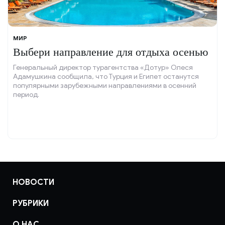
МИР
Выбери направление для отдыха осенью
Генеральный директор турагентства «Дотур» Олеся
Адамушкина сообщила, что Турция и Египет останутся
популярными зарубежными направлениями в осенний
период.
НОВОСТИ
РУБРИКИ
О НАС