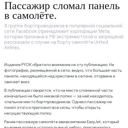
Пассажир сломал панель
в самолёте.
В группе бортпроводников в популярной социальной
сети Facebook (принадлежит корпорации Meta,
которая признана в РФ экстремистской и запрещена)
рассказали о случае на борту самолёта United
Airlines.
Издание PYOK обратило внимание на эту публикацию. На
фотографии, размещённой в сети, видно, что большая часть
панели, находящейся над креслами в салоне, оторвана и
свисает вниз.
В публикации говорится, что на месте сломанной части
изначально не было никакой полки — за ней находилось
спальное место бортпроводников. Однако пассажир не
понял этого и приложил все силы, чтобы открыть
несуществующую полку.
Ранее пассажира самолёта авиакомпании EasyJet, который
во время полёта устроил пьяный дебош, приговорили к