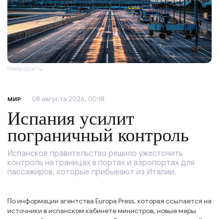
Нейросеть
08 августа 2026, 00:18
МИР
Испания усилит
пограничный контроль
Испанское правительство решило ужесточить
контроль на границах в портах и аэропортах для
пассажиров, которые прибывают из Италии.
По информации агентства Europa Press, которая ссылается на
источники в испанском кабинете министров, новые меры