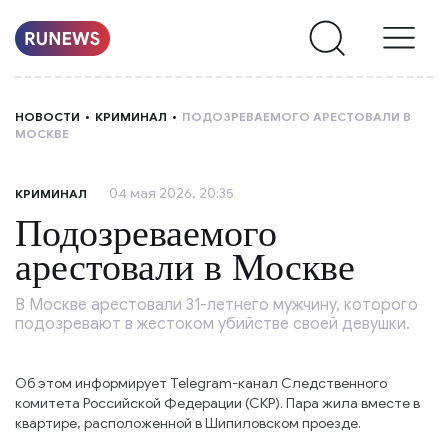
НОВОСТИ
НОВОСТИ
КРИМИНАЛ
ПОДОЗРЕВАЕМОГО АРЕСТОВАЛИ В
МОСКВЕ
РУБРИКИ
04 мая 2026, 20:35
КРИМИНАЛ
О
Подозреваемого
НАС
арестовали в Москве
В Москве арестовали 31-летнего мужчину, которого
подозревают в жестоком убийстве своей девушки.
Об этом информирует Telegram-канал Следственного
комитета Российской Федерации (СКР). Пара жила вместе в
квартире, расположенной в Шипиловском проезде.