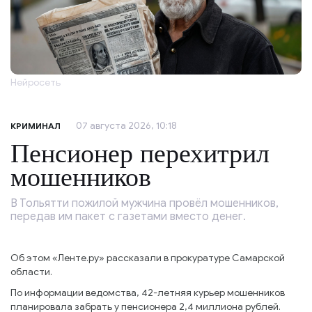
Нейросеть
07 августа 2026, 10:18
КРИМИНАЛ
Пенсионер перехитрил
мошенников
В Тольятти пожилой мужчина провёл мошенников,
передав им пакет с газетами вместо денег.
Об этом «Ленте.ру» рассказали в прокуратуре Самарской
области.
По информации ведомства, 42-летняя курьер мошенников
планировала забрать у пенсионера 2,4 миллиона рублей.