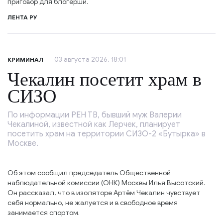
приговор для блогерши.
ЛЕНТА РУ
03 августа 2026, 18:01
КРИМИНАЛ
Чекалин посетит храм в
СИЗО
По информации РЕН ТВ, бывший муж Валерии
Чекалиной, известной как Лерчек, планирует
посетить храм на территории СИЗО-2 «Бутырка» в
Москве.
Об этом сообщил председатель Общественной
наблюдательной комиссии (ОНК) Москвы Илья Высотский.
Он рассказал, что в изоляторе Артём Чекалин чувствует
себя нормально, не жалуется и в свободное время
занимается спортом.