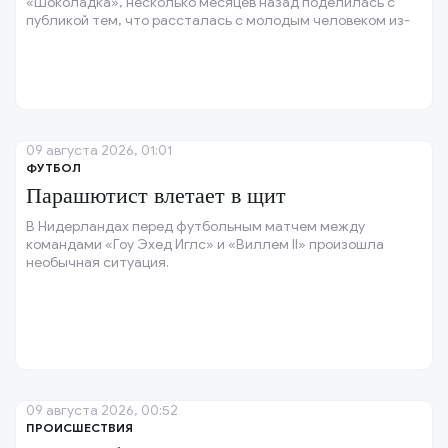
«Шоколадка», несколько месяцев назад поделилась с
публикой тем, что рассталась с молодым человеком из-
за его неверности.
09 августа 2026, 01:01
ФУТБОЛ
Парашютист влетает в щит
В Нидерландах перед футбольным матчем между
командами «Гоу Эхед Иглс» и «Виллем II» произошла
необычная ситуация.
09 августа 2026, 00:52
ПРОИСШЕСТВИЯ