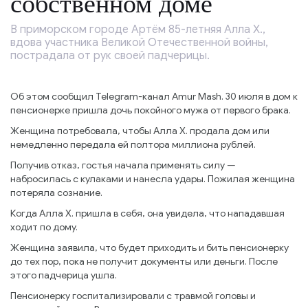
собственном доме
В приморском городе Артём 85-летняя Алла Х.,
вдова участника Великой Отечественной войны,
пострадала от рук своей падчерицы.
Об этом сообщил Telegram-канал Amur Mash. 30 июля в дом к
пенсионерке пришла дочь покойного мужа от первого брака.
Женщина потребовала, чтобы Алла Х. продала дом или
немедленно передала ей полтора миллиона рублей.
Получив отказ, гостья начала применять силу —
набросилась с кулаками и нанесла удары. Пожилая женщина
потеряла сознание.
Когда Алла Х. пришла в себя, она увидела, что нападавшая
ходит по дому.
Женщина заявила, что будет приходить и бить пенсионерку
до тех пор, пока не получит документы или деньги. После
этого падчерица ушла.
Пенсионерку госпитализировали с травмой головы и