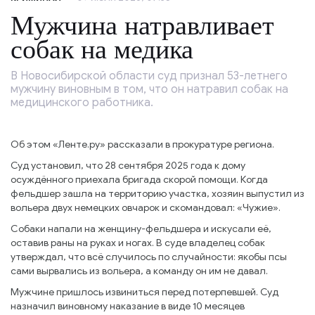
Мужчина натравливает
собак на медика
В Новосибирской области суд признал 53-летнего
мужчину виновным в том, что он натравил собак на
медицинского работника.
Об этом «Ленте.ру» рассказали в прокуратуре региона.
Суд установил, что 28 сентября 2025 года к дому
осуждённого приехала бригада скорой помощи. Когда
фельдшер зашла на территорию участка, хозяин выпустил из
вольера двух немецких овчарок и скомандовал: «Чужие».
Собаки напали на женщину-фельдшера и искусали её,
оставив раны на руках и ногах. В суде владелец собак
утверждал, что всё случилось по случайности: якобы псы
сами вырвались из вольера, а команду он им не давал.
Мужчине пришлось извиниться перед потерпевшей. Суд
назначил виновному наказание в виде 10 месяцев