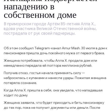
нападению в
собственном доме
В приморском городе Артём 85-летняя Алла Х.,
вдова участника Великой Отечественной войны,
пострадала от рук своей падчерицы.
Об этом сообщил Telegram-канал Amur Mash. 30 июля в дом к
пенсионерке пришла дочь покойного мужа от первого брака.
Женщина потребовала, чтобы Алла Х. продала дом или
немедленно передала ей полтора миллиона рублей.
Получив отказ, гостья начала применять силу —
набросилась с кулаками и нанесла удары. Пожилая женщина
потеряла сознание.
Когда Алла Х. пришла в себя, она увидела, что нападавшая
ходит по дому.
Женщина заявила, что будет приходить и бить пенсионерку
до тех пор, пока не получит документы или деньги. После