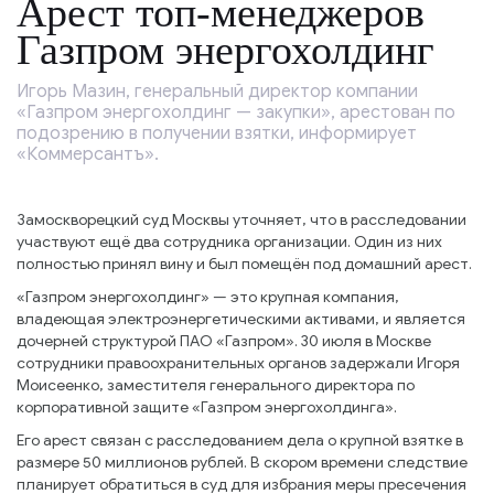
Арест топ-менеджеров
Газпром энергохолдинг
Игорь Мазин, генеральный директор компании
«Газпром энергохолдинг — закупки», арестован по
подозрению в получении взятки, информирует
«Коммерсантъ».
Замоскворецкий суд Москвы уточняет, что в расследовании
участвуют ещё два сотрудника организации. Один из них
полностью принял вину и был помещён под домашний арест.
«Газпром энергохолдинг» — это крупная компания,
владеющая электроэнергетическими активами, и является
дочерней структурой ПАО «Газпром». 30 июля в Москве
сотрудники правоохранительных органов задержали Игоря
Моисеенко, заместителя генерального директора по
корпоративной защите «Газпром энергохолдинга».
Его арест связан с расследованием дела о крупной взятке в
размере 50 миллионов рублей. В скором времени следствие
планирует обратиться в суд для избрания меры пресечения