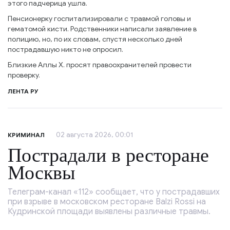
этого падчерица ушла.
Пенсионерку госпитализировали с травмой головы и
гематомой кисти. Родственники написали заявление в
полицию, но, по их словам, спустя несколько дней
пострадавшую никто не опросил.
Близкие Аллы Х. просят правоохранителей провести
проверку.
ЛЕНТА РУ
02 августа 2026, 00:01
КРИМИНАЛ
Пострадали в ресторане
Москвы
Телеграм-канал «112» сообщает, что у пострадавших
при взрыве в московском ресторане Balzi Rossi на
Кудринской площади выявлены различные травмы.