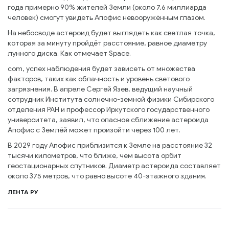
года примерно 90% жителей Земли (около 7,6 миллиарда
человек) смогут увидеть Апофис невооружённым глазом.
На небосводе астероид будет выглядеть как светлая точка,
которая за минуту пройдёт расстояние, равное диаметру
лунного диска. Как отмечает Space.
com, успех наблюдения будет зависеть от множества
факторов, таких как облачность и уровень светового
загрязнения. В апреле Сергей Язев, ведущий научный
сотрудник Института солнечно-земной физики Сибирского
отделения РАН и профессор Иркутского государственного
университета, заявил, что опасное сближение астероида
Апофис с Землёй может произойти через 100 лет.
В 2029 году Апофис приблизится к Земле на расстояние 32
тысячи километров, что ближе, чем высота орбит
геостационарных спутников. Диаметр астероида составляет
около 375 метров, что равно высоте 40-этажного здания.
ЛЕНТА РУ