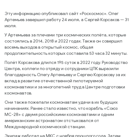
Эту информацию опубликовал сайт «Роскосмос». Олег
Артемьев завершил работу 24 июля, а Сергей Корсаков — 31
июля.
У Артемьева за плечами три космических полёта, которые
состоялись в 2014, 2018 и 2022 годах. Также он совершил
восемь выходов в открытый космос, общая
продолжительность которых составила 53 часа 32 минуты.
Полёт Корсакова длился 195 суток в 2022 году. Руководство
Центра, коллеги по отряду и сотрудники ЦПК выразили
благодарность Олегу Артемьеву и Сергею Корсакову за их
вклад в развитие отечественной пилотируемой
космонавтики и за многолетний труд в Центре подготовки
космонавтов.
Они также пожелали космонавтам удачи в их будущих
начинаниях. Ранее стало известно, что корабль «Союз
МС-28» с двумя российскими космонавтами и одним
американским астронавтом отстыковался от
Международной космической станции.
Экипаж работал на МКС с ноября прошлого года. Затем