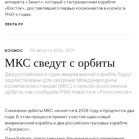
аппарата «Зенит», который стал развитием корабля
«Восток», доставлявшего первых космонавтов в космос в
1960-х годах.
ЛЕНТА РУ
05 августа 2026, 13:01
КОСМОС
МКС сведут с орбиты
Два российских и один американский корабль будут
задействованы для сведения Международной
космической станции (МКС) с низкой околоземной
орбиты, как сообщили РИА Новости в «Роскосмосе».
Снижение орбиты МКС начнётся в 2028 году и продлится два
года. В этом процессе примет участие один новый
американский корабль и два российских грузовых корабля
«Прогресс».
Дана Вайгел, представитель Национального управления