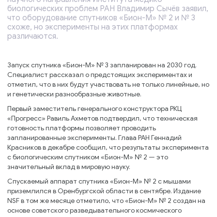
биологических проблем РАН Владимир Сычёв заявил,
что оборудование спутников «Бион-М» № 2 и № 3
схоже, но эксперименты на этих платформах
различаются.
Запуск спутника «Бион-М» № 3 запланирован на 2030 год.
Специалист рассказал о предстоящих экспериментах и
отметил, что в них будут участвовать не только линейные, но
и генетически разнообразные животные.
Первый заместитель генерального конструктора РКЦ
«Прогресс» Равиль Ахметов подтвердил, что техническая
готовность платформы позволяет проводить
запланированные эксперименты. Глава РАН Геннадий
Красников в декабре сообщил, что результаты эксперимента
с биологическим спутником «Бион-М» № 2 — это
значительный вклад в мировую науку.
Спускаемый аппарат спутника «Бион-М» № 2 с мышами
приземлился в Оренбургской области в сентябре. Издание
NSF в том же месяце отметило, что «Бион-М» № 2 создан на
основе советского разведывательного космического