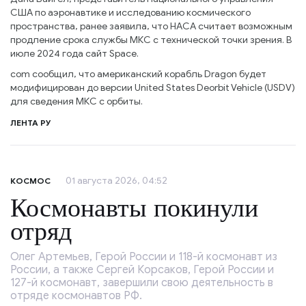
США по аэронавтике и исследованию космического
пространства, ранее заявила, что НАСА считает возможным
продление срока службы МКС с технической точки зрения. В
июле 2024 года сайт Space.
com сообщил, что американский корабль Dragon будет
модифицирован до версии United States Deorbit Vehicle (USDV)
для сведения МКС с орбиты.
ЛЕНТА РУ
01 августа 2026, 04:52
КОСМОС
Космонавты покинули
отряд
Олег Артемьев, Герой России и 118-й космонавт из
России, а также Сергей Корсаков, Герой России и
127-й космонавт, завершили свою деятельность в
отряде космонавтов РФ.