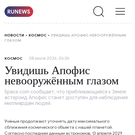
НОВОСТИ
НОВОСТИ
КОСМОС
УВИДИШЬ АПОФИС НЕВООРУЖЁННЫМ
ГЛАЗОМ
РУБРИКИ
08 июля 2026, 06:35
КОСМОС
О
Увидишь Апофис
НАС
невооружённым глазом
Space.com сообщает, что приближающийся к Земле
астероид Апофис станет доступен для наблюдения
миллиардам людей.
Учёные продолжают уточнять дату максимального
сближения космического объекта с нашей планетой.
Согласно последним данным астрономов, 13 апреля 2029