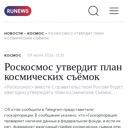
НОВОСТИ
НОВОСТИ
КОСМОС
РОСКОСМОС УТВЕРДИТ ПЛАН
КОСМИЧЕСКИХ СЪЁМОК
РУБРИКИ
09 июля 2026, 13:35
КОСМОС
О
Роскосмос утвердит план
НАС
космических съёмок
«Роскосмос» вместе с правительством России будет
ежегодно утверждать план космических съёмок.
Об этом сообщили в Telegram представители
госкорпорации. В сообщении указано, что «Госкорпорация
проверяет наличие данных в федеральном фонде, а если их
нет, формирует ежегодный график космических съёмок или