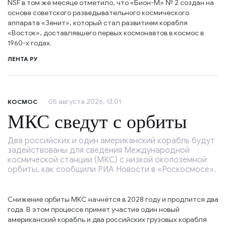
NSF в том же месяце отметило, что «Бион-М» № 2 создан на
основе советского разведывательного космического
аппарата «Зенит», который стал развитием корабля
«Восток», доставлявшего первых космонавтов в космос в
1960-х годах.
ЛЕНТА РУ
05 августа 2026, 13:01
КОСМОС
МКС сведут с орбиты
Два российских и один американский корабль будут
задействованы для сведения Международной
космической станции (МКС) с низкой околоземной
орбиты, как сообщили РИА Новости в «Роскосмосе».
Снижение орбиты МКС начнётся в 2028 году и продлится два
года. В этом процессе примет участие один новый
американский корабль и два российских грузовых корабля