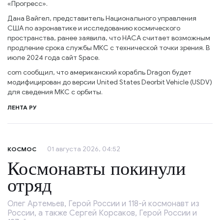
«Прогресс».
Дана Вайгел, представитель Национального управления
США по аэронавтике и исследованию космического
пространства, ранее заявила, что НАСА считает возможным
продление срока службы МКС с технической точки зрения. В
июле 2024 года сайт Space.
com сообщил, что американский корабль Dragon будет
модифицирован до версии United States Deorbit Vehicle (USDV)
для сведения МКС с орбиты.
ЛЕНТА РУ
01 августа 2026, 04:52
КОСМОС
Космонавты покинули
отряд
Олег Артемьев, Герой России и 118-й космонавт из
России, а также Сергей Корсаков, Герой России и