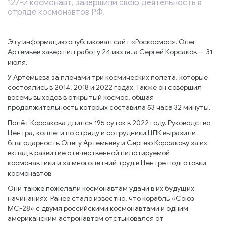
127-й космонавт, завершили свою деятельность в
отряде космонавтов РФ.
Эту информацию опубликовал сайт «Роскосмос». Олег
Артемьев завершил работу 24 июля, а Сергей Корсаков — 31
июля.
У Артемьева за плечами три космических полёта, которые
состоялись в 2014, 2018 и 2022 годах. Также он совершил
восемь выходов в открытый космос, общая
продолжительность которых составила 53 часа 32 минуты.
Полёт Корсакова длился 195 суток в 2022 году. Руководство
Центра, коллеги по отряду и сотрудники ЦПК выразили
благодарность Олегу Артемьеву и Сергею Корсакову за их
вклад в развитие отечественной пилотируемой
космонавтики и за многолетний труд в Центре подготовки
космонавтов.
Они также пожелали космонавтам удачи в их будущих
начинаниях. Ранее стало известно, что корабль «Союз
МС-28» с двумя российскими космонавтами и одним
американским астронавтом отстыковался от