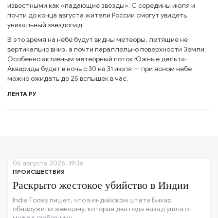
известными как «падающие звёзды». С середины июля и
почти до конца августа жители России смогут увидеть
уникальный звездопад.
В это время на небе будут видны метеоры, летящие не
вертикально вниз, а почти параллельно поверхности Земли.
Особенно активным метеорный поток Южные дельта-
Аквариды будет в ночь с 30 на 31 июля — при ясном небе
можно ожидать до 25 вспышек в час.
ЛЕНТА РУ
06 августа 2026, 19:36
ПРОИСШЕСТВИЯ
Раскрыто жестокое убийство в Индии
India Today пишет, что в индийском штате Бихар
обнаружили женщину, которая два года назад ушла от
мужа к любовнику.