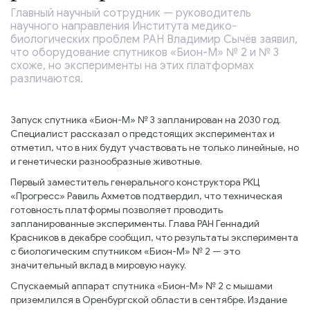
Главный научный сотрудник — руководитель
научного направления Института медико-
биологических проблем РАН Владимир Сычёв заявил,
что оборудование спутников «Бион-М» № 2 и № 3
схоже, но эксперименты на этих платформах
различаются.
Запуск спутника «Бион-М» № 3 запланирован на 2030 год.
Специалист рассказал о предстоящих экспериментах и
отметил, что в них будут участвовать не только линейные, но
и генетически разнообразные животные.
Первый заместитель генерального конструктора РКЦ
«Прогресс» Равиль Ахметов подтвердил, что техническая
готовность платформы позволяет проводить
запланированные эксперименты. Глава РАН Геннадий
Красников в декабре сообщил, что результаты эксперимента
с биологическим спутником «Бион-М» № 2 — это
значительный вклад в мировую науку.
Спускаемый аппарат спутника «Бион-М» № 2 с мышами
приземлился в Оренбургской области в сентябре. Издание