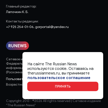
Главный редактор:
Лапочкин К. Б.
Контакты редакции:
+7 925 254-01-06, gorportali@yandex.ru
Сетевое издание «runews» (18+) зарегистрировано в
Федеральной службе по надзору в сфере связи,
На сайте The Russian News
информационных технологий и массовых коммуникаций
используются cookie. Оставаясь на
(Роскомнадзор)
therussiannews.ru, вы принимаете
пользовательское соглашение
Пользовательское соглашение
Возрастное ограничение:
18+
ПРИНЯТЬ
Copyright 2013 - ©
2026 All rights reserved | Сетевое издание
"The Russian News"