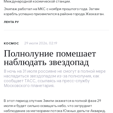
Международной космической станции.
Экипаж работал на МКС с ноября прошлого года. Затем
корабль успешно приземлился в районе города Жезказган.
ЛЕНТА РУ
29 июля 2026, 02:19
КОСМОС
Полнолуние помешает
наблюдать звездопад
В ночь на 31 июля россияне не смогут в полной мере
насладиться звездопадом из-за полнолуния, как
сообщает ТАСС, ссылаясь на пресс-службу
Московского планетария.
В этот период спутник Земли окажется в полной фазе 29
июля и будет сильно освещать небо, что затруднит
наблюдение за метеорами потока Южных дельта-Акварид,