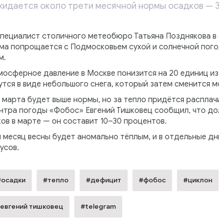
ожидается около трети месячной нормы осадков — 
специалист столичного метеобюро Татьяна Позднякова в 
ма попрощается с Подмосковьем сухой и солнечной пого
м.
мосферное давление в Москве понизится на 20 единиц из
утся в виде небольшого снега, который затем сменится 
 марта будет выше нормы, но за тепло придётся распла
нтра погоды «Фобос» Евгений Тишковец сообщил, что д
в в марте — он составит 10–30 процентов.
й месяц весны будет аномально тёплым, и в отдельные д
усов.
#осадки
#тепло
#дефицит
#фобос
#циклон
евгений тишковец
#telegram