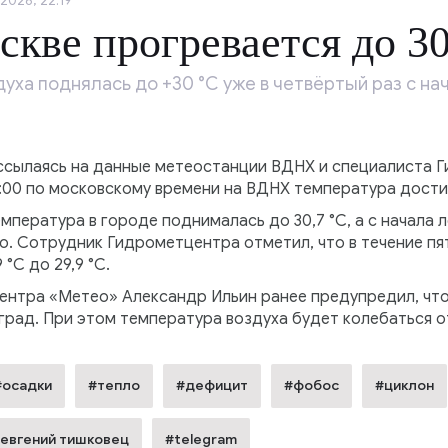
2026, 22:19
скве прогревается до 30
уха поднялась до +30 °C уже в четвёртый раз с нач
сылаясь на данные метеостанции ВДНХ и специалиста Г
7:00 по московскому времени на ВДНХ температура достиг
емпература в городе поднималась до 30,7 °C, а с начала ле
но. Сотрудник Гидрометцентра отметил, что в течение п
°C до 29,9 °C.
нтра «Метео» Александр Ильин ранее предупредил, что в 
рад. При этом температура воздуха будет колебаться от 
#осадки
#тепло
#дефицит
#фобос
#циклон
евгений тишковец
#telegram