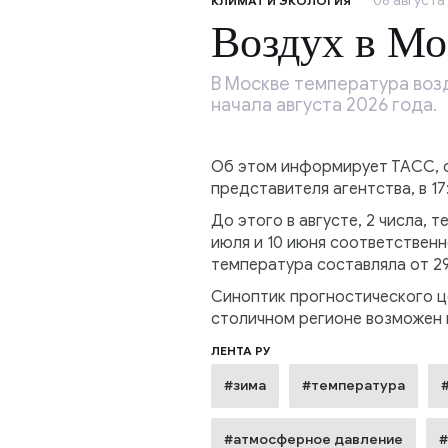
06 августа 
КЛИМАТ И ЭКОЛОГИЯ
Воздух в Мо
В Москве температура возд
начала августа 2026 года.
Об этом информирует ТАСС, с
представителя агентства, в 1
До этого в августе, 2 числа, т
июля и 10 июня соответствен
температура составляла от 29 
Синоптик прогностического це
столичном регионе возможен г
ЛЕНТА РУ
#зима
#температура
#атмосферное давление
#