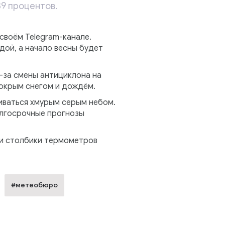
39 процентов.
своём Telegram-канале.
дой, а начало весны будет
-за смены антициклона на
мокрым снегом и дождём.
чиваться хмурым серым небом.
олгосрочные прогнозы
ни столбики термометров
#метеобюро