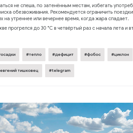
ться не спеша, по затенённым местам, избегать употреб
 риска обезвоживания. Рекомендуется ограничить поездк
х на утреннее или вечернее время, когда жара спадает.
скве прогрелся до 30 °C в четвёртый раз с начала лета и в
#осадки
#тепло
#дефицит
#фобос
#циклон
евгений тишковец
#telegram