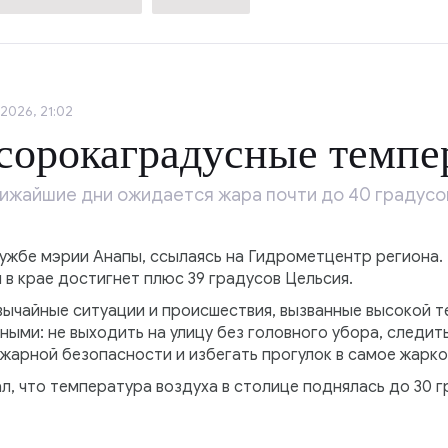
2026, 21:02
сорокаградусные темпе
лижайшие дни ожидается жара почти до 40 градусо
жбе мэрии Анапы, ссылаясь на Гидрометцентр региона. П
в крае достигнет плюс 39 градусов Цельсия.
звычайные ситуации и происшествия, вызванные высокой 
ыми: не выходить на улицу без головного убора, следит
арной безопасности и избегать прогулок в самое жарко
, что температура воздуха в столице поднялась до 30 