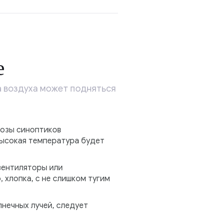
е
а воздуха может подняться
нозы синоптиков
ысокая температура будет
вентиляторы или
 хлопка, с не слишком тугим
нечных лучей, следует