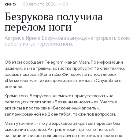
08 августа 2026, 17:00
КИНО
Безрукова получила
перелом ноги
Актриса Ирина Безрукова вынуждена прервать свою
работу из-за перелома ноги.
Об этом сообщает Telegram-канал Mash. По информации
издания, из-за травмы артистка пропустит 15 спектаклей:
восемь показов «Женитьбы Фигаро», пять постановок
«Пигмалион», а также премьерные показы «Служебного
романа».
Кроме того, Безрукова не сможет присутствовать на
репетициях спектакля «Без вины виноватые». Участие
актрисы в постановке «Бесконечный апрель»,
запланированной на 2 сентября, также под вопросом.
Mash уточняет, что у Безруковой закрытый перелом без
смещения осколков. Актриса носит ортез на ноге, ей
назначили физиотерапию и другое лечение, которое она