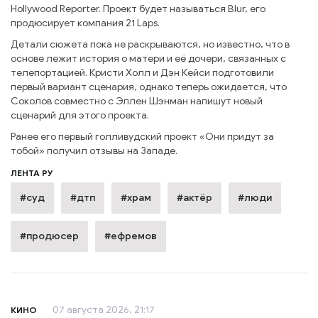
Hollywood Reporter. Проект будет называться Blur, его
продюсирует компания 21 Laps.
Детали сюжета пока не раскрываются, но известно, что в
основе лежит история о матери и её дочери, связанных с
телепортацией. Кристи Холл и Дэн Кейси подготовили
первый вариант сценария, однако теперь ожидается, что
Соколов совместно с Эллен Шэнман напишут новый
сценарий для этого проекта.
Ранее его первый голливудский проект «Они придут за
тобой» получил отзывы на Западе.
ЛЕНТА РУ
#суд
#дтп
#храм
#актёр
#люди
#продюсер
#ефремов
07 августа 2026, 21:17
КИНО