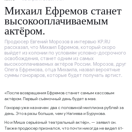
Михаил Ефремов станет
высокооплачиваемым
актёром.
Продюсер Евгений Морозов в интервью KP.RU
рассказал, что Михаил Ефремов, который скоро
выйдет из колонии по условиям условно-досрочного
освобождения, станет одним из самых
высокооплачиваемых актёров России. Морозов, друг
Олега Ефремова, отца Михаила, назвал вероятные
суммы гонораров, которые будет получать артист.
«После возвращения Ефремов станет самым кассовым
актёром. Первый съёмочный день будет в мае.
Гонорар уже назначен: два с половиной миллиона рублей за
день. Это в разы больше, чем у Нагиева и Бурунова.
Но и Миша серьёзный театральный актёр», — заявил он.
Также продюсер признался, что почти никогда не видел 61-