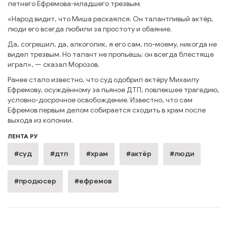
летнего Ефремова-младшего трезвым.
«Народ видит, что Миша раскаялся. Он талантливый актёр,
люди его всегда любили за простоту и обаяние.
Да, согрешил, да, алкоголик, я его сам, по-моему, никогда не
видел трезвым. Но талант не пропьёшь: он всегда блестяще
играл», — сказал Морозов.
Ранее стало известно, что суд одобрил актёру Михаилу
Ефремову, осуждённому за пьяное ДТП, повлекшее трагедию,
условно-досрочное освобождение. Известно, что сам
Ефремов первым делом собирается сходить в храм после
выхода из колонии.
ЛЕНТА РУ
#суд
#дтп
#храм
#актёр
#люди
#продюсер
#ефремов