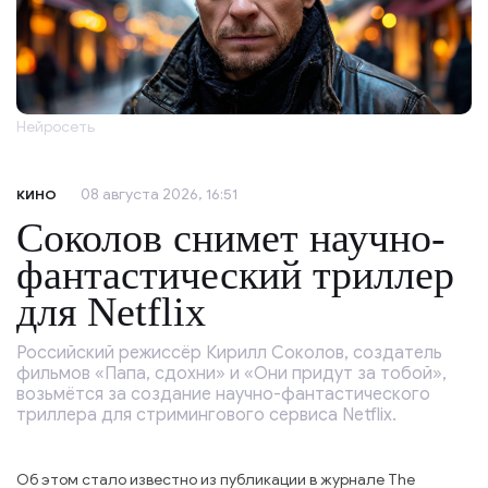
Нейросеть
08 августа 2026, 16:51
КИНО
Соколов снимет научно-
фантастический триллер
для Netflix
Российский режиссёр Кирилл Соколов, создатель
фильмов «Папа, сдохни» и «Они придут за тобой»,
возьмётся за создание научно-фантастического
триллера для стримингового сервиса Netflix.
Об этом стало известно из публикации в журнале The