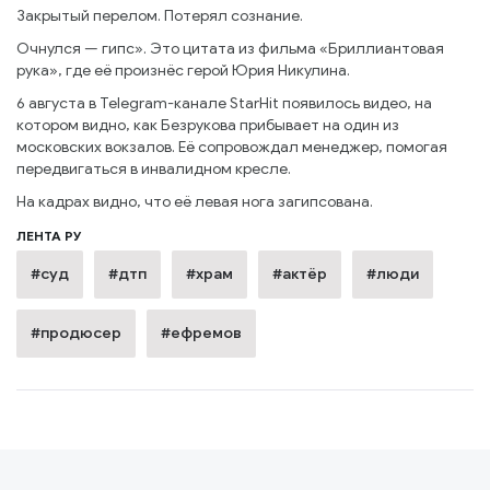
Закрытый перелом. Потерял сознание.
Очнулся — гипс». Это цитата из фильма «Бриллиантовая
рука», где её произнёс герой Юрия Никулина.
6 августа в Telegram-канале StarHit появилось видео, на
котором видно, как Безрукова прибывает на один из
московских вокзалов. Её сопровождал менеджер, помогая
передвигаться в инвалидном кресле.
На кадрах видно, что её левая нога загипсована.
ЛЕНТА РУ
#суд
#дтп
#храм
#актёр
#люди
#продюсер
#ефремов