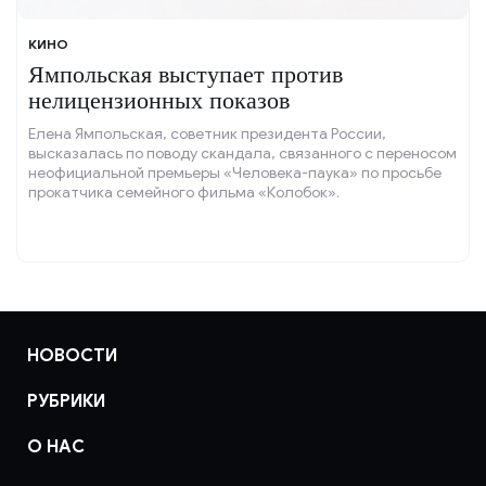
КИНО
Ямпольская выступает против
нелицензионных показов
Елена Ямпольская, советник президента России,
высказалась по поводу скандала, связанного с переносом
неофициальной премьеры «Человека-паука» по просьбе
прокатчика семейного фильма «Колобок».
НОВОСТИ
РУБРИКИ
О НАС