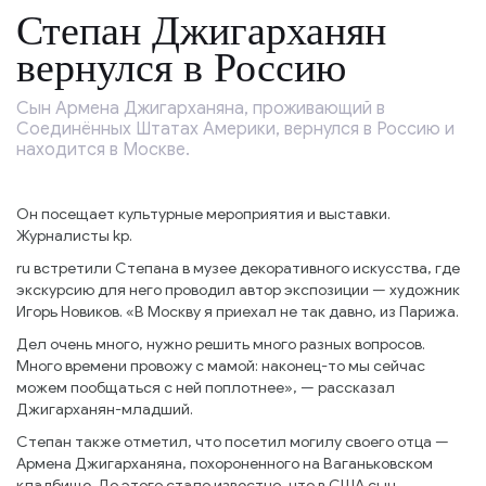
Степан Джигарханян
вернулся в Россию
Сын Армена Джигарханяна, проживающий в
Соединённых Штатах Америки, вернулся в Россию и
находится в Москве.
Он посещает культурные мероприятия и выставки.
Журналисты kp.
ru встретили Степана в музее декоративного искусства, где
экскурсию для него проводил автор экспозиции — художник
Игорь Новиков. «В Москву я приехал не так давно, из Парижа.
Дел очень много, нужно решить много разных вопросов.
Много времени провожу с мамой: наконец-то мы сейчас
можем пообщаться с ней поплотнее», — рассказал
Джигарханян-младший.
Степан также отметил, что посетил могилу своего отца —
Армена Джигарханяна, похороненного на Ваганьковском
кладбище. До этого стало известно, что в США сын