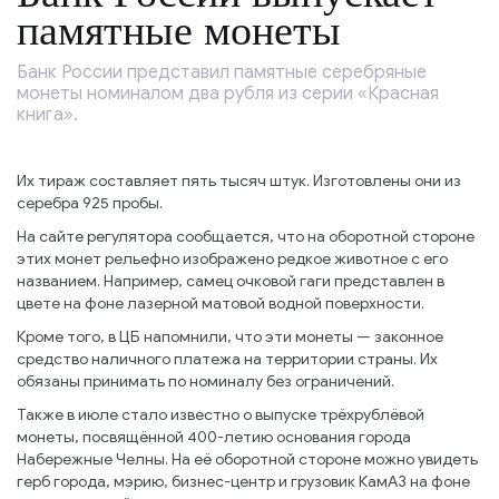
памятные монеты
Банк России представил памятные серебряные
монеты номиналом два рубля из серии «Красная
книга».
Их тираж составляет пять тысяч штук. Изготовлены они из
серебра 925 пробы.
На сайте регулятора сообщается, что на оборотной стороне
этих монет рельефно изображено редкое животное с его
названием. Например, самец очковой гаги представлен в
цвете на фоне лазерной матовой водной поверхности.
Кроме того, в ЦБ напомнили, что эти монеты — законное
средство наличного платежа на территории страны. Их
обязаны принимать по номиналу без ограничений.
Также в июле стало известно о выпуске трёхрублёвой
монеты, посвящённой 400-летию основания города
Набережные Челны. На её оборотной стороне можно увидеть
герб города, мэрию, бизнес-центр и грузовик КамАЗ на фоне