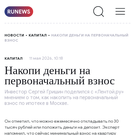
НОВОСТИ
НОВОСТИ
КАПИТАЛ
НАКОПИ ДЕНЬГИ НА ПЕРВОНАЧАЛЬНЫЙ
ВЗНОС
РУБРИКИ
11 мая 2026, 10:18
КАПИТАЛ
О
Накопи деньги на
НАС
первоначальный взнос
Инвестор Сергей Гришин поделился с «Лентой.ру»
мнением о том, как накопить на первоначальный
взнос по ипотеке в Москве.
Он отметил, что можно ежемесячно откладывать по 30
тысяч рублей или положить деньги на депозит. Эксперт
напомнил, что сейчас минимальный взнос на квартиру