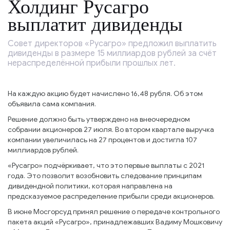
Холдинг Русагро
выплатит дивиденды
Совет директоров «Русагро» предложил выплатить
дивиденды в размере 15 миллиардов рублей за счёт
нераспределённой прибыли прошлых лет.
На каждую акцию будет начислено 16,48 рубля. Об этом
объявила сама компания.
Решение должно быть утверждено на внеочередном
собрании акционеров 27 июля. Во втором квартале выручка
компании увеличилась на 27 процентов и достигла 107
миллиардов рублей.
«Русагро» подчёркивает, что это первые выплаты с 2021
года. Это позволит возобновить следование принципам
дивидендной политики, которая направлена на
предсказуемое распределение прибыли среди акционеров.
В июне Мосгорсуд принял решение о передаче контрольного
пакета акций «Русагро», принадлежавших Вадиму Мошковичу