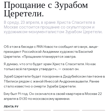
Прощание с Зурабом
Церетели.
В среду, 23 апреля, в храме Христа Спасителя в
Москве состоится прощание со скульптором и
художником-монументалистом Зурабом Церетели.
Об этом в беседе с РИА Новости сообщил его внук, вице-
президент Российской Академии художеств Василий
Церетели. «Прощание планируется завтра.
Я думаю, что это будет храм Христа Спасителя. Но как
только всё патриарх утвердит», — сказал он.
Зураб Церетели будет похоронен в Дидубийском пантеоне в
Тбилиси рядом с женой Инессой Андроникашвили. Ранее
стало известно о смерти Зураба Церетели.
Ему был 91 год. Он скончался в своей квартире в Москве 22
апреля в 01:30 по московскому времени.
ЛЕНТА РУ