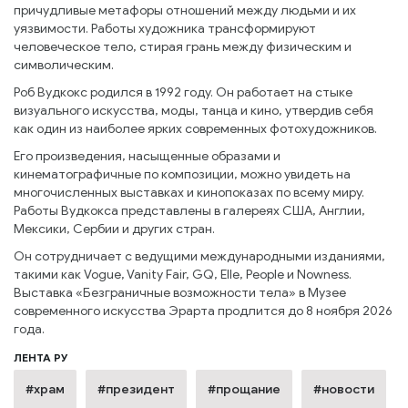
причудливые метафоры отношений между людьми и их
уязвимости. Работы художника трансформируют
человеческое тело, стирая грань между физическим и
символическим.
Роб Вудкокс родился в 1992 году. Он работает на стыке
визуального искусства, моды, танца и кино, утвердив себя
как один из наиболее ярких современных фотохудожников.
Его произведения, насыщенные образами и
кинематографичные по композиции, можно увидеть на
многочисленных выставках и кинопоказах по всему миру.
Работы Вудкокса представлены в галереях США, Англии,
Мексики, Сербии и других стран.
Он сотрудничает с ведущими международными изданиями,
такими как Vogue, Vanity Fair, GQ, Elle, People и Nowness.
Выставка «Безграничные возможности тела» в Музее
современного искусства Эрарта продлится до 8 ноября 2026
года.
ЛЕНТА РУ
#храм
#президент
#прощание
#новости