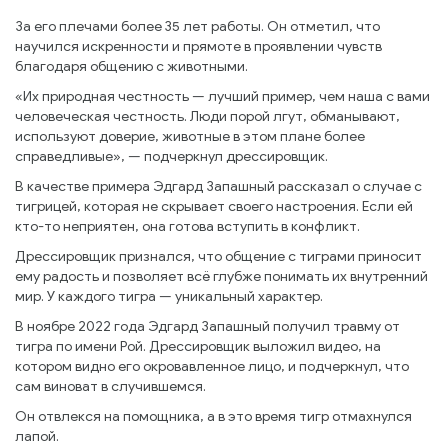
За его плечами более 35 лет работы. Он отметил, что
научился искренности и прямоте в проявлении чувств
благодаря общению с животными.
«Их природная честность — лучший пример, чем наша с вами
человеческая честность. Люди порой лгут, обманывают,
используют доверие, животные в этом плане более
справедливые», — подчеркнул дрессировщик.
В качестве примера Эдгард Запашный рассказал о случае с
тигрицей, которая не скрывает своего настроения. Если ей
кто-то неприятен, она готова вступить в конфликт.
Дрессировщик признался, что общение с тиграми приносит
ему радость и позволяет всё глубже понимать их внутренний
мир. У каждого тигра — уникальный характер.
В ноябре 2022 года Эдгард Запашный получил травму от
тигра по имени Рой. Дрессировщик выложил видео, на
котором видно его окровавленное лицо, и подчеркнул, что
сам виноват в случившемся.
Он отвлекся на помощника, а в это время тигр отмахнулся
лапой.