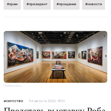
#храм
#президент
#прощание
#новости
Нейросеть
04 августа 2026, 18:51
ИСКУССТВО
Представь выставку Роба