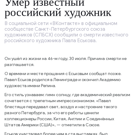
Умер известный
российский художник
В социальной сети «ВКонтакте» в официальном
сообществе Санкт-Петербургского союза
художников (СПБСХ) сообщили о смерти известного
российского художника Павла Еськова.
Он ушёл из жизни на 46-м году, 30 июля. Причина смерти не
разглашается.
О времени и месте прощания с Еськовым сообщат позже.
Павел Еськов родился в Ленинграде и окончил Академию
художеств имени Репина.
Его стиль узнаваем: гимн солнцу, где академический реализм
сочетается с трепетным импрессионизмом. «Павел
блестяще передавал свет, воздух и настроение такого
разного Петербурга, за что его работы ценили
коллекционеры России, Китая, Англии и Соединённых
Штатов Америки (США)», — отметили в Союзе.
Еськов участвовал более чем в ста выставках, был