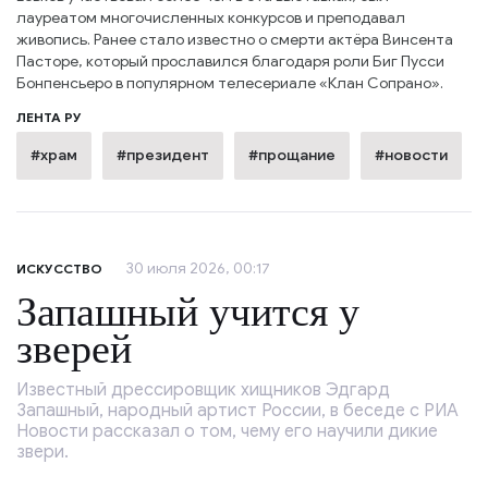
лауреатом многочисленных конкурсов и преподавал
живопись. Ранее стало известно о смерти актёра Винсента
Пасторе, который прославился благодаря роли Биг Пусси
Бонпенсьеро в популярном телесериале «Клан Сопрано».
ЛЕНТА РУ
#храм
#президент
#прощание
#новости
30 июля 2026, 00:17
ИСКУССТВО
Запашный учится у
зверей
Известный дрессировщик хищников Эдгард
Запашный, народный артист России, в беседе с РИА
Новости рассказал о том, чему его научили дикие
звери.